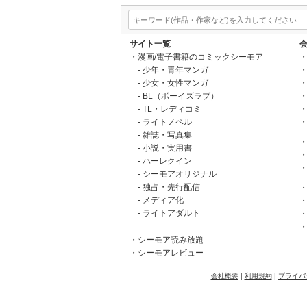
サイト一覧
漫画/電子書籍のコミックシーモア
少年・青年マンガ
少女・女性マンガ
BL（ボーイズラブ）
TL・レディコミ
ライトノベル
雑誌・写真集
小説・実用書
ハーレクイン
シーモアオリジナル
独占・先行配信
メディア化
ライトアダルト
シーモア読み放題
シーモアレビュー
会社概要
|
利用規約
|
プライバ