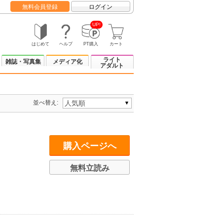
無料会員登録
ログイン
UP!
はじめて
ヘルプ
PT購入
カート
ライト
雑誌・写真集
メディア化
アダルト
並べ替え:
購入ページへ
無料立読み