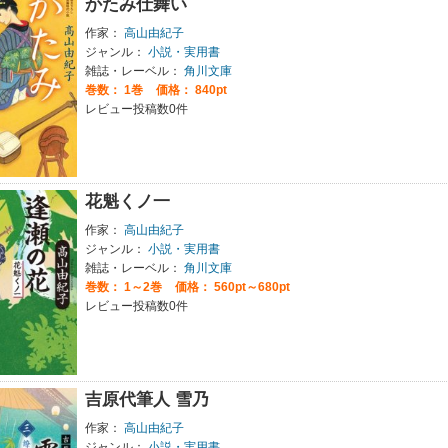
かたみ仕舞い
作家：
高山由紀子
ジャンル：
小説・実用書
雑誌・レーベル：
角川文庫
巻数：
1巻
価格： 840pt
レビュー投稿数0件
花魁くノ一
作家：
高山由紀子
ジャンル：
小説・実用書
雑誌・レーベル：
角川文庫
巻数：
1～2巻
価格： 560pt～680pt
レビュー投稿数0件
吉原代筆人 雪乃
作家：
高山由紀子
ジャンル：
小説・実用書