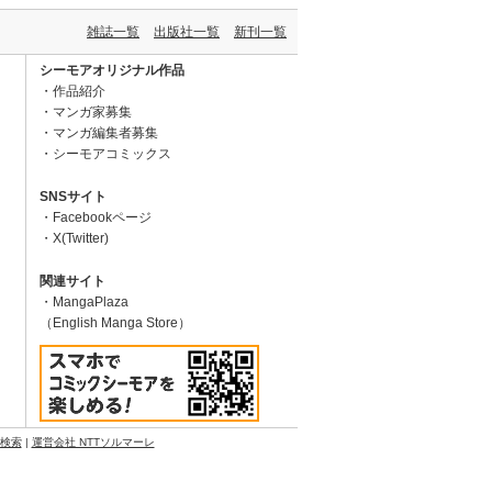
雑誌一覧
出版社一覧
新刊一覧
シーモアオリジナル作品
作品紹介
マンガ家募集
マンガ編集者募集
シーモアコミックス
SNSサイト
Facebookページ
X(Twitter)
関連サイト
MangaPlaza
（English Manga Store）
N検索
|
運営会社 NTTソルマーレ