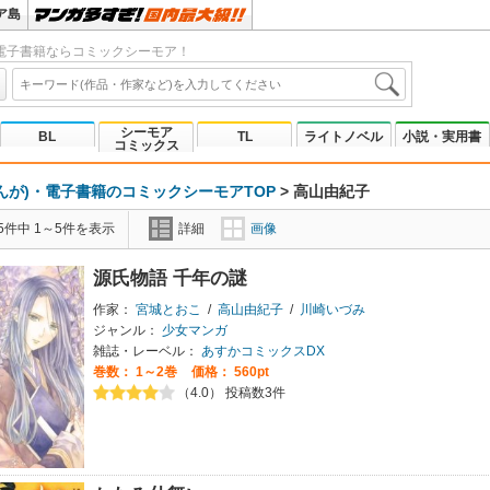
ア島
電子書籍ならコミックシーモア！
シーモア
BL
TL
ライトノベル
小説・実用書
コミックス
んが)・電子書籍のコミックシーモアTOP
>
高山由紀子
5件中 1～5件を表示
詳細
画像
源氏物語 千年の謎
作家：
宮城とおこ
/
高山由紀子
/
川崎いづみ
ジャンル：
少女マンガ
雑誌・レーベル：
あすかコミックスDX
巻数：
1～2巻
価格： 560pt
（4.0） 投稿数3件