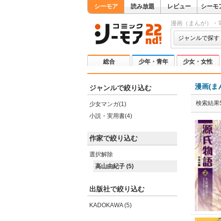
シーモア
読み放題
レビュー
シーモ
漫画（まんが）・
ジャンルで探す
総合
少年・青年
少女・女性
漫画(ま
ジャンルで絞り込む
検索結果
少女マンガ(1)
小説・実用書(4)
作家で絞り込む
選択解除
高山由紀子 (5)
出版社で絞り込む
KADOKAWA (5)