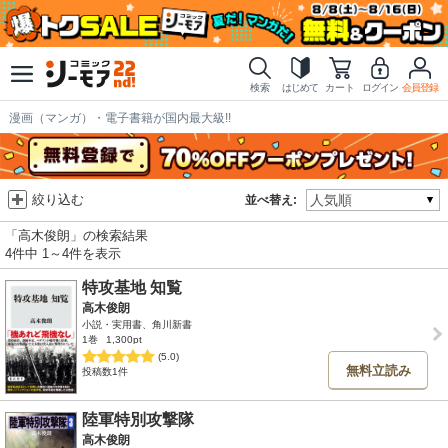
検索
はじめて
カート
ログイン
会員登録
漫画（マンガ）・電子書籍が国内最大級!!
絞り込む
並べ替え:
「高木俊朗」の検索結果
4件中 1～4件を表示
特攻基地 知覧
高木俊朗
小説・実用書、角川新書
1巻
1,300pt
(5.0)
無料立読み
投稿数1件
陸軍特別攻撃隊
高木俊朗