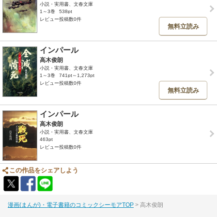
小説・実用書、文春文庫
1～3巻
538pt
レビュー投稿数0件
無料立読み
インパール
高木俊朗
小説・実用書、文春文庫
1～3巻
741pt～1,273pt
レビュー投稿数0件
無料立読み
インパール
高木俊朗
小説・実用書、文春文庫
463pt
レビュー投稿数0件
この作品をシェアしよう
漫画(まんが)・電子書籍のコミックシーモアTOP
高木俊朗