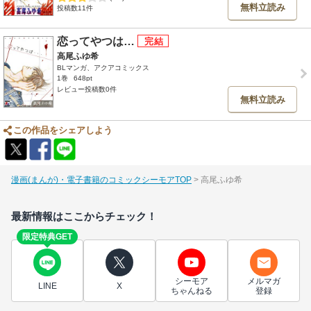
無料立読み
投稿数11件
恋ってやつは…
高尾ふゆ希
BLマンガ、アクアコミックス
1巻
648pt
レビュー投稿数0件
無料立読み
この作品をシェアしよう
漫画(まんが)・電子書籍のコミックシーモアTOP
高尾ふゆ希
最新情報はここからチェック！
限定特典GET
シーモア
メルマガ
LINE
X
ちゃんねる
登録