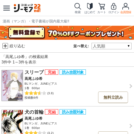
検索
はじめて
カート
ログイン
会員登録
漫画（マンガ）・電子書籍が国内最大級!!
絞り込む
並べ替え:
「高尾ふゆ希」の検索結果
3件中 1～3件を表示
スリープ
高尾ふゆ希
BLマンガ、JUNEピアス
1巻
600pt
(3.8)
無料立読み
投稿数6件
犬の首輪
高尾ふゆ希
BLマンガ、JUNEピアス
1巻
600pt
(3.2)