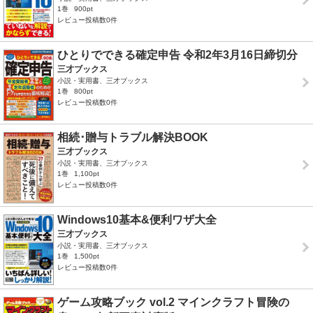
1巻
900pt
レビュー投稿数0件
ひとりでできる確定申告 令和2年3月16日締切分
三才ブックス
小説・実用書、三才ブックス
1巻
800pt
レビュー投稿数0件
相続･贈与トラブル解決BOOK
三才ブックス
小説・実用書、三才ブックス
1巻
1,100pt
レビュー投稿数0件
Windows10基本&便利ワザ大全
三才ブックス
小説・実用書、三才ブックス
1巻
1,500pt
レビュー投稿数0件
ゲーム攻略ブック vol.2 マインクラフト冒険の