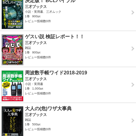
決定版！ BCLバイブル
三才ブックス
小説・実用書、三才ムック
1巻
900pt
レビュー投稿数0件
ゲスい説 検証レポート！！
三才ブックス
雑誌
1巻
900pt
レビュー投稿数0件
周波数手帳ワイド2018-2019
三才ブックス
小説・実用書
1巻
1,000pt
レビュー投稿数0件
大人の(危)ワザ大事典
三才ブックス
雑誌
1巻
500pt
レビュー投稿数0件