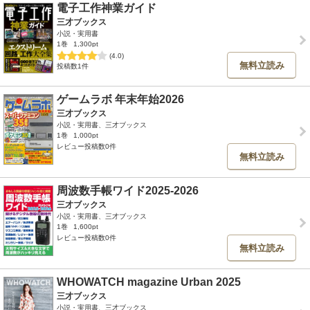
電子工作神業ガイド
三才ブックス
小説・実用書
1巻
1,300pt
(4.0)
無料立読み
投稿数1件
ゲームラボ 年末年始2026
三才ブックス
小説・実用書、三才ブックス
1巻
1,000pt
レビュー投稿数0件
無料立読み
周波数手帳ワイド2025-2026
三才ブックス
小説・実用書、三才ブックス
1巻
1,600pt
レビュー投稿数0件
無料立読み
WHOWATCH magazine Urban 2025
三才ブックス
小説・実用書、三才ブックス