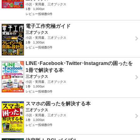
小説・実用書、三才ブックス
1巻
1,000pt
レビュー投稿数0件
電子工作究極ガイド
三才ブックス
小説・実用書、三才ブックス
1巻
1,300pt
レビュー投稿数0件
LINE･Facebook･Twitter･Instagramの困ったを
1冊で解決する本
三才ブックス
小説・実用書、三才ブックス
1巻
1,000pt
レビュー投稿数0件
スマホの困ったを解決する本
三才ブックス
小説・実用書、三才ブックス
1巻
1,000pt
レビュー投稿数0件