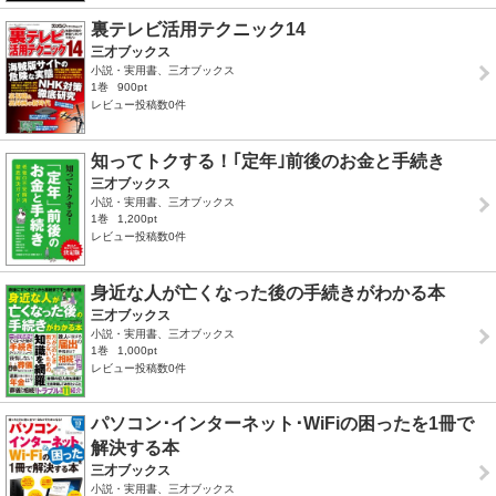
裏テレビ活用テクニック14
三才ブックス
小説・実用書、三才ブックス
1巻
900pt
レビュー投稿数0件
知ってトクする！｢定年｣前後のお金と手続き
三才ブックス
小説・実用書、三才ブックス
1巻
1,200pt
レビュー投稿数0件
身近な人が亡くなった後の手続きがわかる本
三才ブックス
小説・実用書、三才ブックス
1巻
1,000pt
レビュー投稿数0件
パソコン･インターネット･WiFiの困ったを1冊で
解決する本
三才ブックス
小説・実用書、三才ブックス