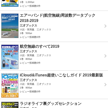
1巻
1,000pt
レビュー投稿数0件
エアーバンド(航空無線)周波数データブック
2018-2019
三才ブックス
小説・実用書、三才ブックス
1巻
500pt
レビュー投稿数0件
航空無線のすべて2019
三才ブックス
小説・実用書、三才ブックス
1巻
800pt
レビュー投稿数0件
iCloud&iTunes超使いこなしガイド 2019最新版
三才ブックス
小説・実用書、三才ブックス
1巻
900pt
レビュー投稿数0件
ラジオライフ裏グッズセレクション