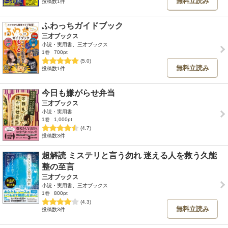
無料立読み
投稿数1件
ふわっちガイドブック
三才ブックス
小説・実用書、三才ブックス
1巻
700pt
(5.0)
無料立読み
投稿数1件
今日も嫌がらせ弁当
三才ブックス
小説・実用書
1巻
1,000pt
(4.7)
投稿数3件
超解読 ミステリと言う勿れ 迷える人を救う久能
整の至言
三才ブックス
小説・実用書、三才ブックス
1巻
800pt
(4.3)
無料立読み
投稿数3件