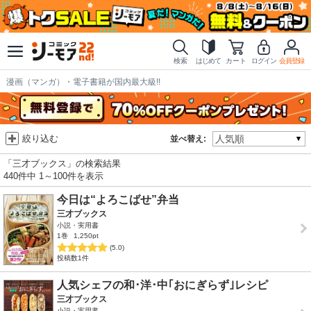
検索
はじめて
カート
ログイン
会員登録
漫画（マンガ）・電子書籍が国内最大級!!
絞り込む
並べ替え:
「三才ブックス」の検索結果
440件中 1～100件を表示
今日は“よろこばせ”弁当
三才ブックス
小説・実用書
1巻
1,250pt
(5.0)
投稿数1件
人気シェフの和･洋･中｢おにぎらず｣レシピ
三才ブックス
小説・実用書