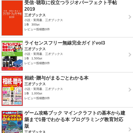
受信･聴取に役立つラジオパーフェクト手帖
2019
三才ブックス
小説・実用書、三才ブックス
1巻
300pt
レビュー投稿数0件
ライセンスフリー無線完全ガイドvol3
三才ブックス
小説・実用書、三才ブックス
1巻
1,500pt
レビュー投稿数0件
相続･贈与がまるごとわかる本
三才ブックス
小説・実用書、三才ブックス
1巻
1,000pt
レビュー投稿数0件
ゲーム攻略ブック マインクラフトの基本から建
築まで1冊でわかる本 プログラミング教育対応
版
三才ブックス