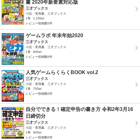
書 2020年新要素対応版
三才ブックス
小説・実用書、三才ブックス
1巻
1,100pt
レビュー投稿数0件
ゲームラボ 年末年始2020
三才ブックス
小説・実用書、三才ブックス
1巻
840pt
レビュー投稿数0件
人気ゲームらくらくBOOK vol.2
三才ブックス
小説・実用書、三才ブックス
1巻
700pt
レビュー投稿数0件
自分でできる！確定申告の書き方 令和2年3月16
日締切分
三才ブックス
小説・実用書、三才ブックス
1巻
900pt
レビュー投稿数0件