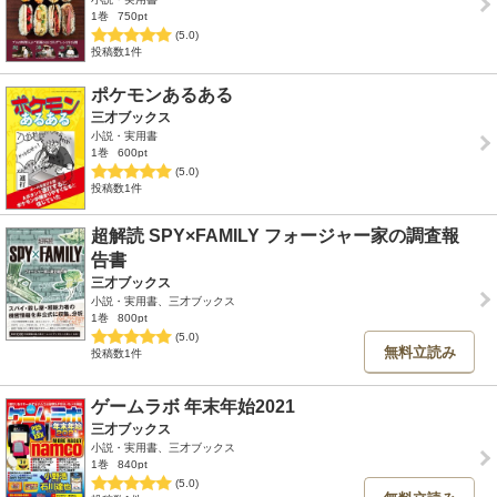
1巻
750pt
(5.0)
投稿数1件
ポケモンあるある
三才ブックス
小説・実用書
1巻
600pt
(5.0)
投稿数1件
超解読 SPY×FAMILY フォージャー家の調査報
告書
三才ブックス
小説・実用書、三才ブックス
1巻
800pt
(5.0)
無料立読み
投稿数1件
ゲームラボ 年末年始2021
三才ブックス
小説・実用書、三才ブックス
1巻
840pt
(5.0)