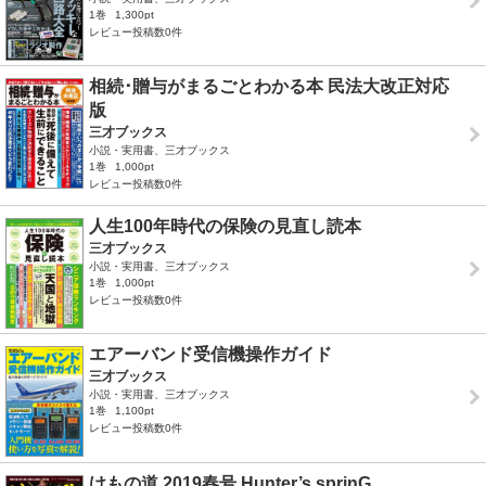
1巻
1,300pt
レビュー投稿数0件
相続･贈与がまるごとわかる本 民法大改正対応
版
三才ブックス
小説・実用書、三才ブックス
1巻
1,000pt
レビュー投稿数0件
人生100年時代の保険の見直し読本
三才ブックス
小説・実用書、三才ブックス
1巻
1,000pt
レビュー投稿数0件
エアーバンド受信機操作ガイド
三才ブックス
小説・実用書、三才ブックス
1巻
1,100pt
レビュー投稿数0件
けもの道 2019春号 Hunter’s sprinG