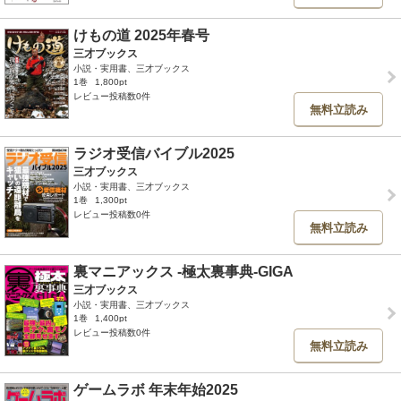
けもの道 2025年春号
三才ブックス
小説・実用書、三才ブックス
1巻
1,800pt
レビュー投稿数0件
無料立読み
ラジオ受信バイブル2025
三才ブックス
小説・実用書、三才ブックス
1巻
1,300pt
レビュー投稿数0件
無料立読み
裏マニアックス -極太裏事典-GIGA
三才ブックス
小説・実用書、三才ブックス
1巻
1,400pt
レビュー投稿数0件
無料立読み
ゲームラボ 年末年始2025