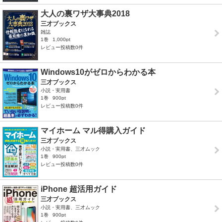
大人の裏ワザ大事典2018
三才ブックス
雑誌
1巻
1,000pt
レビュー投稿数0件
Windows10がゼロからわかる本
三才ブックス
小説・実用書
1巻
900pt
レビュー投稿数0件
マイホーム マル得購入ガイド
三才ブックス
小説・実用書、三才ムック
1巻
900pt
レビュー投稿数0件
iPhone 超活用ガイド
三才ブックス
小説・実用書、三才ムック
1巻
900pt