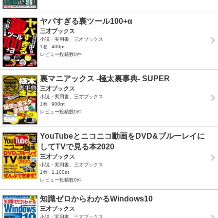
ヤバすぎる裏ツール100+α
三才ブックス
小説・実用書、三才ブックス
1巻
400pt
レビュー投稿数0件
裏マニアックス -極太裏事典- SUPER
三才ブックス
小説・実用書、三才ブックス
1巻
900pt
レビュー投稿数0件
YouTubeとニコニコ動画をDVD&ブルーレイに
してTVで見る本2020
三才ブックス
小説・実用書、三才ブックス
1巻
1,100pt
レビュー投稿数0件
知識ゼロからわかるWindows10
三才ブックス
小説・実用書、三才ブックス