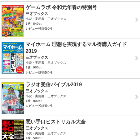
ゲームラボ 令和元年春の特別号
三才ブックス
小説・実用書、三才ブックス
1巻
840pt
レビュー投稿数0件
マイホーム 理想を実現するマル得購入ガイド
2019
三才ブックス
小説・実用書、三才ブックス
1巻
900pt
レビュー投稿数0件
ラジオ受信バイブル2019
三才ブックス
小説・実用書、三才ブックス
1巻
800pt
レビュー投稿数0件
悪い手口ヒストリカル大全
三才ブックス
小説・実用書、三才ブックス
1巻
500pt