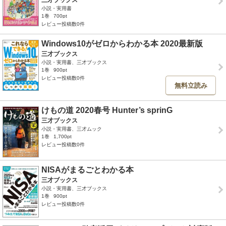
三才ブックス
小説・実用書
1巻
700pt
レビュー投稿数0件
Windows10がゼロからわかる本 2020最新版
三才ブックス
小説・実用書、三才ブックス
1巻
900pt
レビュー投稿数0件
無料立読み
けもの道 2020春号 Hunter’s sprinG
三才ブックス
小説・実用書、三才ムック
1巻
1,700pt
レビュー投稿数0件
NISAがまるごとわかる本
三才ブックス
小説・実用書、三才ブックス
1巻
900pt
レビュー投稿数0件