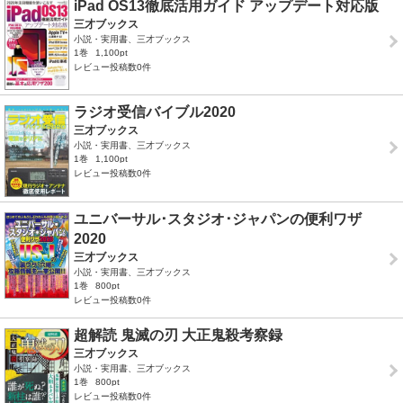
iPad OS13徹底活用ガイド アップデート対応版
三才ブックス
小説・実用書、三才ブックス
1巻
1,100pt
レビュー投稿数0件
ラジオ受信バイブル2020
三才ブックス
小説・実用書、三才ブックス
1巻
1,100pt
レビュー投稿数0件
ユニバーサル･スタジオ･ジャパンの便利ワザ
2020
三才ブックス
小説・実用書、三才ブックス
1巻
800pt
レビュー投稿数0件
超解読 鬼滅の刃 大正鬼殺考察録
三才ブックス
小説・実用書、三才ブックス
1巻
800pt
レビュー投稿数0件