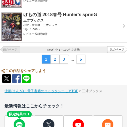
レビュー投稿数0件
けもの道 2018春号 Hunter’s sprinG
三才ブックス
小説・実用書、三才ムック
1巻
1,600pt
レビュー投稿数0件
前のページ
次のページ
440件中 1～100件を表示
1
2
3
...
5
この作品をシェアしよう
漫画(まんが)・電子書籍のコミックシーモアTOP
三才ブックス
最新情報はここからチェック！
限定特典GET