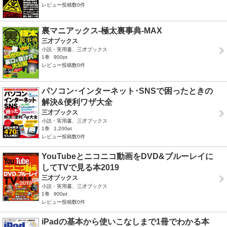
レビュー投稿数0件
裏マニアックス-極太裏事典-MAX
三才ブックス
小説・実用書、三才ブックス
1巻
900pt
レビュー投稿数0件
パソコン･インターネット･SNSで困ったときの
解決&便利ワザ大全
三才ブックス
小説・実用書、三才ブックス
1巻
1,200pt
レビュー投稿数0件
YouTubeとニコニコ動画をDVD&ブルーレイに
してTVで見る本2019
三才ブックス
小説・実用書、三才ブックス
1巻
900pt
レビュー投稿数0件
iPadの基本から使いこなしまで1冊でわかる本