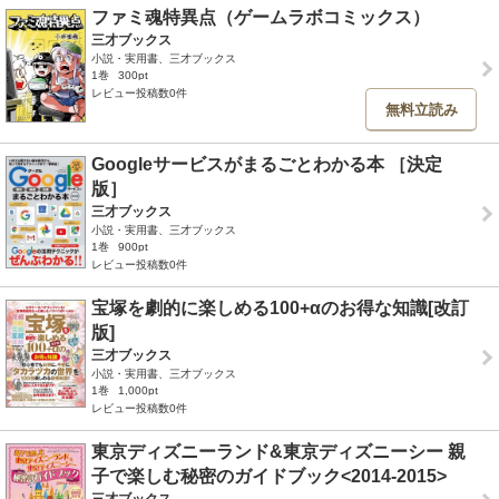
ファミ魂特異点（ゲームラボコミックス）
三才ブックス
小説・実用書、三才ブックス
1巻
300pt
レビュー投稿数0件
無料立読み
Googleサービスがまるごとわかる本 ［決定
版］
三才ブックス
小説・実用書、三才ブックス
1巻
900pt
レビュー投稿数0件
宝塚を劇的に楽しめる100+αのお得な知識[改訂
版]
三才ブックス
小説・実用書、三才ブックス
1巻
1,000pt
レビュー投稿数0件
東京ディズニーランド&東京ディズニーシー 親
子で楽しむ秘密のガイドブック<2014-2015>