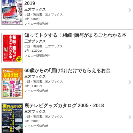
2019
三才ブックス
小説・実用書、三才ブックス
1巻
900pt
レビュー投稿数0件
知ってトクする！相続･贈与がまるごとわかる本
三才ブックス
小説・実用書、三才ブックス
1巻
1,200pt
レビュー投稿数0件
60歳からの｢届け出｣だけでもらえるお金
三才ブックス
小説・実用書、三才ブックス
1巻
1,000pt
レビュー投稿数0件
裏テレビグッズカタログ 2005～2018
三才ブックス
小説・実用書、三才ブックス
1巻
500pt
レビュー投稿数0件