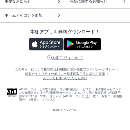
重要なお知らせ
商品に関するお知らせ
ホームアイコンを追加
本棚アプリを無料ダウンロード！
本棚アプリについて
このサイトについて
推奨環境
利用規約
ISBN検索
プライバシーポリシー
情報セキュリティーポリシー
特定商取引法に基づく表示
安心してお使いいただくために
ABJマークは、この電子書店・電子書籍配信サービスが、 著作権者からコンテ
ンツ使用許諾を得た正規版配信サービスであることを示す登録商標（登録番号
第6091713号）です。 詳しくは［ABJマーク］または［電子出版制作・流通協
議会］で検索してください。
(C)NTTソルマーレ