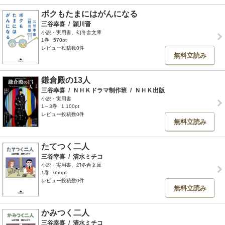
ボクもたまにはがんになる
三谷幸喜
/
頴川晋
小説・実用書、幻冬舎文庫
1巻
570pt
レビュー投稿数0件
無料立読み
鎌倉殿の13人
三谷幸喜
/
ＮＨＫドラマ制作班
/
ＮＨＫ出版
小説・実用書
1～3巻
1,100pt
レビュー投稿数0件
無料立読み
たてつく二人
三谷幸喜
/
清水ミチコ
小説・実用書、幻冬舎文庫
1巻
656pt
レビュー投稿数0件
無料立読み
かみつく二人
三谷幸喜
/
清水ミチコ