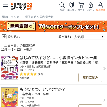
検索
はじめて
カート
ログイン
会員登録
漫画（マンガ）・電子書籍が国内最大級!!
絞り込む
並べ替え:
「三谷幸喜」の検索結果
12件中 1～12件を表示
はじめて話すけど…… 小森収インタビュー集
小森収
/
各務三郎
/
皆川博子
/
三谷幸喜
/
法月綸太郎
/
石上三登志
小説・実用書、創元推理文庫
1巻
1,182pt
(5.0)
無料立読み
投稿数1件
もうひとつ、いいですか？
三谷幸喜
/
ペリー荻野
小説・実用書
1巻
1,800pt
レビュー投稿数0件