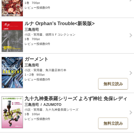
1巻
700pt
レビュー投稿数0件
ルナ Orphan's Trouble<新装版>
三島浩司
小説・実用書、徳間ＳＦコレクション
1巻
700pt
レビュー投稿数0件
ガーメント
三島浩司
小説・実用書、角川書店単行本
1～2巻
900pt
レビュー投稿数0件
無料立読み
九十九神曼荼羅シリーズ よろず神社 免保レディ
三島浩司
/
AZUMOTO
小説・実用書、九十九神曼荼羅シリーズ
1巻
100pt
レビュー投稿数0件
無料立読み