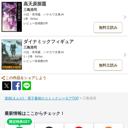
高天原探題
三島浩司
小説・実用書、ハヤカワ文庫JA
1巻
640pt
レビュー投稿数0件
無料立読み
ダイナミックフィギュア
三島浩司
小説・実用書、ハヤカワ文庫JA
1～2巻
940pt
レビュー投稿数0件
無料立読み
この作品をシェアしよう
漫画(まんが)・電子書籍のコミックシーモアTOP
三島浩司
最新情報はここからチェック！
限定特典GET