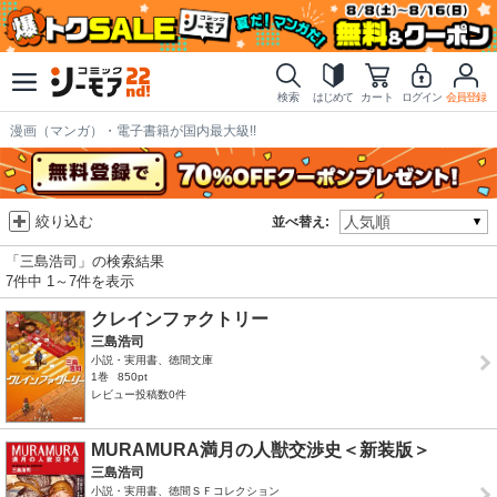
検索
はじめて
カート
ログイン
会員登録
漫画（マンガ）・電子書籍が国内最大級!!
絞り込む
並べ替え:
「三島浩司」の検索結果
7件中 1～7件を表示
クレインファクトリー
三島浩司
小説・実用書、徳間文庫
1巻
850pt
レビュー投稿数0件
MURAMURA満月の人獣交渉史＜新装版＞
三島浩司
小説・実用書、徳間ＳＦコレクション