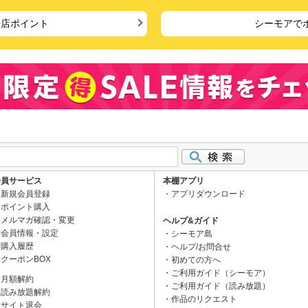
来店ポイント
シーモアで
会員サービス
本棚アプリ
新規会員登録
アプリダウンロード
ポイント購入
メルマガ確認・変更
ヘルプ&ガイド
会員情報・設定
シーモア島
購入履歴
ヘルプ/お問合せ
クーポンBOX
初めての方へ
ご利用ガイド（シーモア）
月額解約
ご利用ガイド（読み放題）
読み放題解約
作品のリクエスト
サイト退会