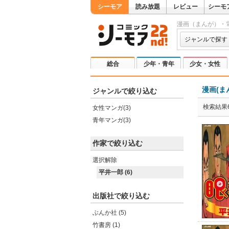
シーモア
読み放題
レビュー
シーモ
漫画（まんが）・
ジャンルで探す
総合
少年・青年
少女・女性
漫画(ま
ジャンルで絞り込む
検索結果
女性マンガ(3)
青年マンガ(3)
作家で絞り込む
選択解除
平井一郎 (6)
出版社で絞り込む
ぶんか社 (5)
竹書房 (1)