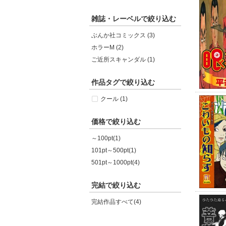
雑誌・レーベルで絞り込む
ぶんか社コミックス (3)
ホラーM (2)
ご近所スキャンダル (1)
作品タグで絞り込む
クール (1)
価格で絞り込む
～100pt(1)
101pt～500pt(1)
501pt～1000pt(4)
完結で絞り込む
完結作品すべて(4)