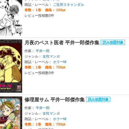
雑誌・レーベル：
ご近所スキャンダル
巻数：
1巻
価格： 100pt
レビュー投稿数0件
月夜のペスト医者 平井一郎傑作集
作家：
平井一郎
ジャンル：
女性マンガ
雑誌・レーベル：
ホラーM
巻数：
1巻
価格： 700pt
レビュー投稿数0件
修理屋サム 平井一郎傑作集
作家：
平井一郎
ジャンル：
女性マンガ
雑誌・レーベル：
ホラーM
巻数：
1巻
価格： 700pt