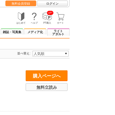
無料会員登録
ログイン
UP!
はじめて
ヘルプ
PT購入
カート
ライト
雑誌・写真集
メディア化
アダルト
並べ替え:
購入ページへ
無料立読み