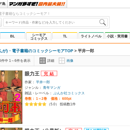
ア島
電子書籍ならコミックシーモア！
シーモア
BL
TL
ライトノベル
小説・実用書
コミックス
んが)・電子書籍のコミックシーモアTOP
>
平井一郎
6件中 1～6件を表示
詳細
画像
眼力王
作家：
平井一郎
ジャンル：
青年マンガ
雑誌・レーベル：
ぶんか社コミックス
巻数：
1～2巻
価格： 600pt
（5.0） 投稿数1件