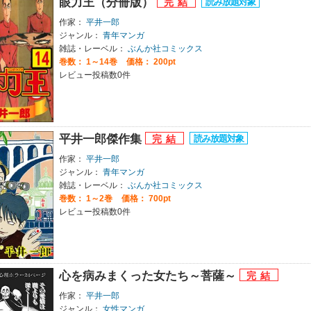
眼力王（分冊版）
作家：
平井一郎
ジャンル：
青年マンガ
雑誌・レーベル：
ぶんか社コミックス
巻数：
1～14巻
価格： 200pt
レビュー投稿数0件
平井一郎傑作集
作家：
平井一郎
ジャンル：
青年マンガ
雑誌・レーベル：
ぶんか社コミックス
巻数：
1～2巻
価格： 700pt
レビュー投稿数0件
心を病みまくった女たち～菩薩～
作家：
平井一郎
ジャンル：
女性マンガ