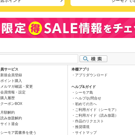
来店ポイント
シーモアで
会員サービス
本棚アプリ
新規会員登録
アプリダウンロード
ポイント購入
メルマガ確認・変更
ヘルプ&ガイド
会員情報・設定
シーモア島
購入履歴
ヘルプ/お問合せ
クーポンBOX
初めての方へ
ご利用ガイド（シーモア）
月額解約
ご利用ガイド（読み放題）
読み放題解約
作品のリクエスト
サイト退会
推奨環境
シーモア図書券を使う
サイトマップ