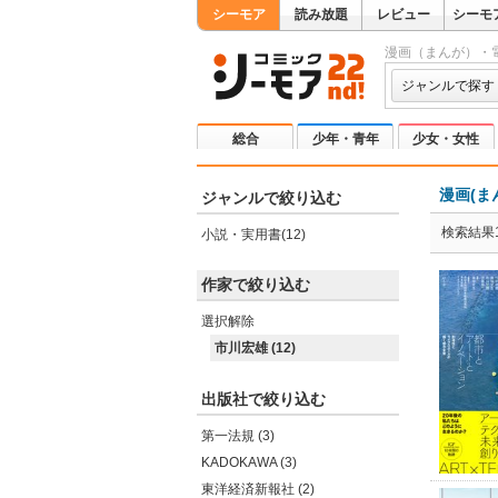
シーモア
読み放題
レビュー
シーモ
漫画（まんが）・
ジャンルで探す
総合
少年・青年
少女・女性
漫画(ま
ジャンルで絞り込む
検索結果1
小説・実用書(12)
作家で絞り込む
選択解除
市川宏雄 (12)
出版社で絞り込む
第一法規 (3)
KADOKAWA (3)
東洋経済新報社 (2)