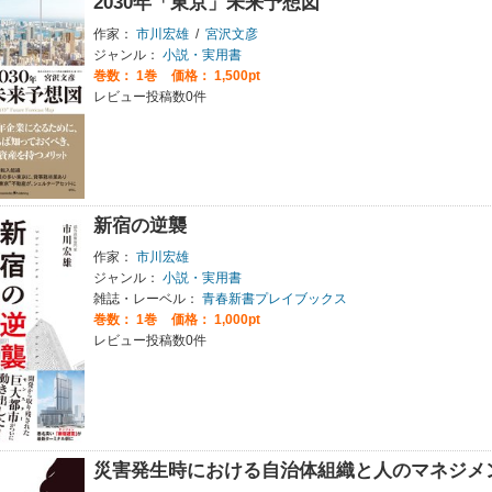
2030年「東京」未来予想図
作家：
市川宏雄
/
宮沢文彦
ジャンル：
小説・実用書
巻数：
1巻
価格： 1,500pt
レビュー投稿数0件
新宿の逆襲
作家：
市川宏雄
ジャンル：
小説・実用書
雑誌・レーベル：
青春新書プレイブックス
巻数：
1巻
価格： 1,000pt
レビュー投稿数0件
災害発生時における自治体組織と人のマネジメ