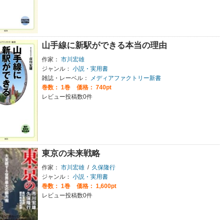
山手線に新駅ができる本当の理由
作家：
市川宏雄
ジャンル：
小説・実用書
雑誌・レーベル：
メディアファクトリー新書
巻数：
1巻
価格： 740pt
レビュー投稿数0件
東京の未来戦略
作家：
市川宏雄
/
久保隆行
ジャンル：
小説・実用書
巻数：
1巻
価格： 1,600pt
レビュー投稿数0件