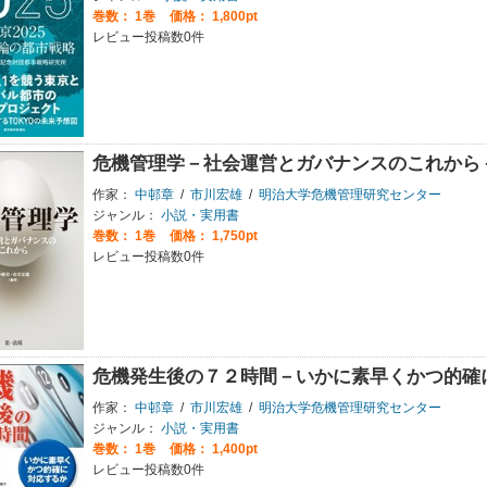
巻数：
1巻
価格： 1,800pt
レビュー投稿数0件
危機管理学－社会運営とガバナンスのこれから
作家：
中邨章
/
市川宏雄
/
明治大学危機管理研究センター
ジャンル：
小説・実用書
巻数：
1巻
価格： 1,750pt
レビュー投稿数0件
危機発生後の７２時間－いかに素早くかつ的確
作家：
中邨章
/
市川宏雄
/
明治大学危機管理研究センター
ジャンル：
小説・実用書
巻数：
1巻
価格： 1,400pt
レビュー投稿数0件