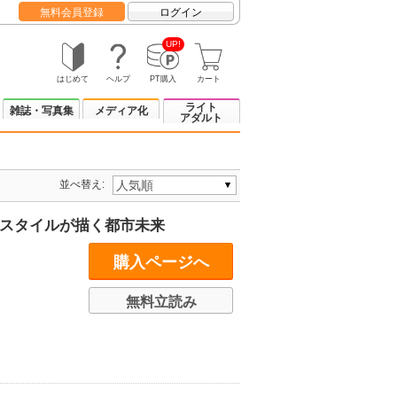
無料会員登録
ログイン
UP!
はじめて
ヘルプ
PT購入
カート
ライト
雑誌・写真集
メディア化
アダルト
並べ替え:
フスタイルが描く都市未来
購入ページへ
無料立読み