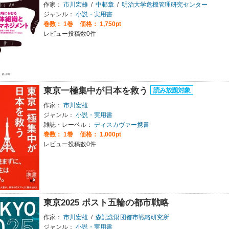
作家：
市川宏雄
/
中邨章
/
明治大学危機管理研究センター
ジャンル：
小説・実用書
巻数：
1巻
価格： 1,750pt
レビュー投稿数0件
東京一極集中が日本を救う
作家：
市川宏雄
ジャンル：
小説・実用書
雑誌・レーベル：
ディスカヴァー携書
巻数：
1巻
価格： 1,000pt
レビュー投稿数0件
東京2025 ポスト五輪の都市戦略
作家：
市川宏雄
/
森記念財団都市戦略研究所
ジャンル：
小説・実用書