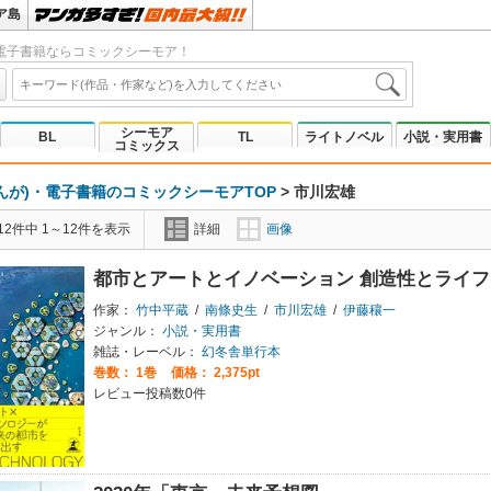
ア島
電子書籍ならコミックシーモア！
シーモア
BL
TL
ライトノベル
小説・実用書
コミックス
んが)・電子書籍のコミックシーモアTOP
>
市川宏雄
2件中 1～12件を表示
詳細
画像
都市とアートとイノベーション 創造性とライ
作家：
竹中平蔵
/
南條史生
/
市川宏雄
/
伊藤穰一
ジャンル：
小説・実用書
雑誌・レーベル：
幻冬舎単行本
巻数：
1巻
価格： 2,375pt
レビュー投稿数0件