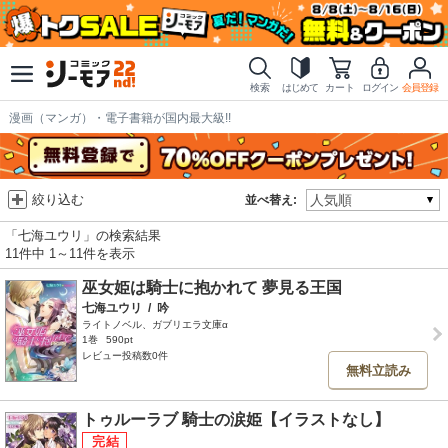
検索
はじめて
カート
ログイン
会員登録
漫画（マンガ）・電子書籍が国内最大級!!
絞り込む
並べ替え:
「七海ユウリ」の検索結果
11件中 1～11件を表示
巫女姫は騎士に抱かれて 夢見る王国
七海ユウリ
/
吟
ライトノベル、ガブリエラ文庫α
1巻
590pt
レビュー投稿数0件
無料立読み
トゥルーラブ 騎士の涙姫【イラストなし】