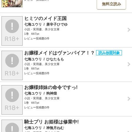
無料立読み
ヒミツのメイド王国
七海ユウリ
/
唐辛子ひでゆ
小説・実用書、美少女文庫
1巻
667pt
レビュー投稿数0件
お嬢様メイドはヴァンパイア！？
七海ユウリ
/
ひなたもも
小説・実用書、美少女文庫
1巻
667pt
レビュー投稿数0件
お嬢様姉妹の命令ですっ!
七海ユウリ
/
狗神煌
小説・実用書、美少女文庫
1巻
667pt
レビュー投稿数0件
騎士プリ お姫様は修業中!
七海ユウリ
/
神無月ねむ