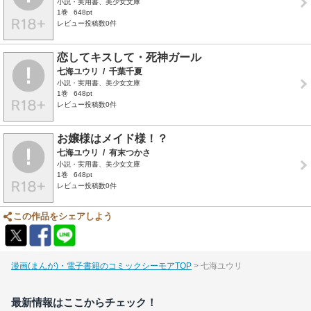
小説・実用書、美少女文庫
1巻
648pt
レビュー投稿数0件
恋してキスして・死神ガール
七海ユウリ
/
千葉千夏
小説・実用書、美少女文庫
1巻
648pt
レビュー投稿数0件
お嬢様はメイド様！？
七海ユウリ
/
有末つかさ
小説・実用書、美少女文庫
1巻
648pt
レビュー投稿数0件
この作品をシェアしよう
漫画(まんが)・電子書籍のコミックシーモアTOP
七海ユウリ
最新情報はここからチェック！