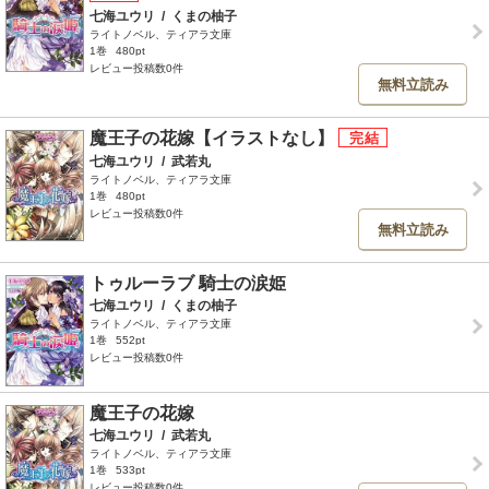
七海ユウリ
/
くまの柚子
ライトノベル、ティアラ文庫
1巻
480pt
レビュー投稿数0件
無料立読み
魔王子の花嫁【イラストなし】
七海ユウリ
/
武若丸
ライトノベル、ティアラ文庫
1巻
480pt
レビュー投稿数0件
無料立読み
トゥルーラブ 騎士の涙姫
七海ユウリ
/
くまの柚子
ライトノベル、ティアラ文庫
1巻
552pt
レビュー投稿数0件
魔王子の花嫁
七海ユウリ
/
武若丸
ライトノベル、ティアラ文庫
1巻
533pt
レビュー投稿数0件