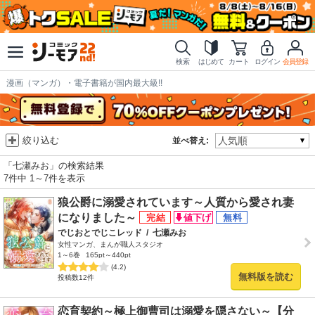
検索
はじめて
カート
ログイン
会員登録
漫画（マンガ）・電子書籍が国内最大級!!
絞り込む
並べ替え:
「七瀬みお」の検索結果
7件中 1～7件を表示
狼公爵に溺愛されています～人質から愛され妻
になりました～
でじおとでじこレッド
/
七瀬みお
女性マンガ、まんが職人スタジオ
1～6巻
165pt～440pt
(4.2)
無料版を読む
投稿数12件
恋育契約～極上御曹司は溺愛を隠さない～【分