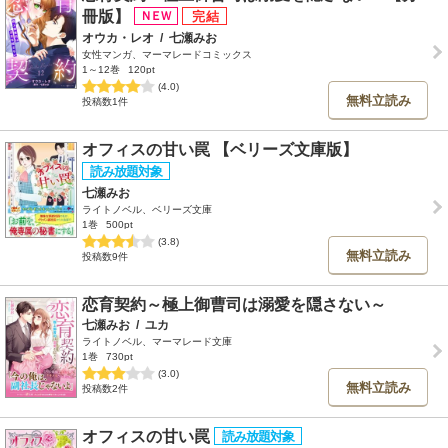
冊版】
オウカ・レオ
/
七瀬みお
女性マンガ、マーマレードコミックス
1～12巻
120pt
(4.0)
無料立読み
投稿数1件
オフィスの甘い罠 【ベリーズ文庫版】
七瀬みお
ライトノベル、ベリーズ文庫
1巻
500pt
(3.8)
無料立読み
投稿数9件
恋育契約～極上御曹司は溺愛を隠さない～
七瀬みお
/
ユカ
ライトノベル、マーマレード文庫
1巻
730pt
(3.0)
無料立読み
投稿数2件
オフィスの甘い罠