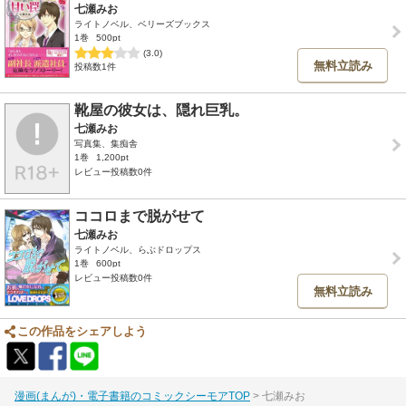
七瀬みお
ライトノベル、ベリーズブックス
1巻
500pt
(3.0)
無料立読み
投稿数1件
靴屋の彼女は、隠れ巨乳。
七瀬みお
写真集、集痴舎
1巻
1,200pt
レビュー投稿数0件
ココロまで脱がせて
七瀬みお
ライトノベル、らぶドロップス
1巻
600pt
レビュー投稿数0件
無料立読み
この作品をシェアしよう
漫画(まんが)・電子書籍のコミックシーモアTOP
七瀬みお