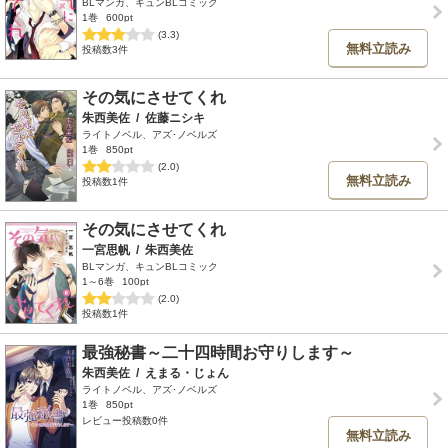
BLマンガ、キュンBLコミック
1巻
600pt
(3.3)
無料立読み
投稿数3件
その気にさせてくれ
朱西美佐
/
佐藤ニシキ
ライトノベル、アズ･ノベルズ
1巻
850pt
(2.0)
無料立読み
投稿数1件
その気にさせてくれ
一宮思帆
/
朱西美佐
BLマンガ、キュンBLコミック
1～6巻
100pt
(2.0)
投稿数1件
最強秘書～二十四時間お守りします～
朱西美佐
/
えまる・じょん
ライトノベル、アズ･ノベルズ
1巻
850pt
レビュー投稿数0件
無料立読み