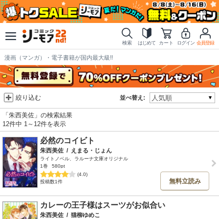
検索
はじめて
カート
ログイン
会員登録
漫画（マンガ）・電子書籍が国内最大級!!
絞り込む
並べ替え:
「朱西美佐」の検索結果
12件中 1～12件を表示
必然のコイビト
朱西美佐
/
えまる・じょん
ライトノベル、ラルーナ文庫オリジナル
1巻
580pt
(4.0)
無料立読み
投稿数1件
カレーの王子様はスーツがお似合い
朱西美佐
/
猫柳ゆめこ