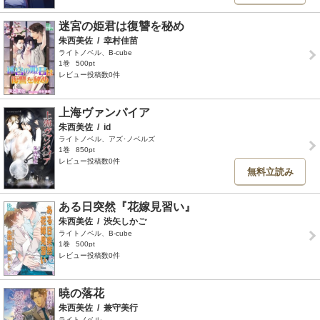
迷宮の姫君は復讐を秘め
朱西美佐
/
幸村佳苗
ライトノベル、B-cube
1巻
500pt
レビュー投稿数0件
上海ヴァンパイア
朱西美佐
/
id
ライトノベル、アズ･ノベルズ
1巻
850pt
レビュー投稿数0件
無料立読み
ある日突然『花嫁見習い』
朱西美佐
/
渋矢しかご
ライトノベル、B-cube
1巻
500pt
レビュー投稿数0件
暁の落花
朱西美佐
/
兼守美行
ライトノベル