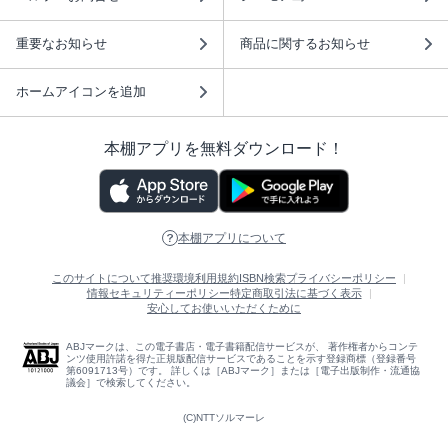
重要なお知らせ
商品に関するお知らせ
ホームアイコンを追加
本棚アプリを無料ダウンロード！
本棚アプリについて
このサイトについて
推奨環境
利用規約
ISBN検索
プライバシーポリシー
情報セキュリティーポリシー
特定商取引法に基づく表示
安心してお使いいただくために
ABJマークは、この電子書店・電子書籍配信サービスが、 著作権者からコンテ
ンツ使用許諾を得た正規版配信サービスであることを示す登録商標（登録番号
第6091713号）です。 詳しくは［ABJマーク］または［電子出版制作・流通協
議会］で検索してください。
(C)NTTソルマーレ