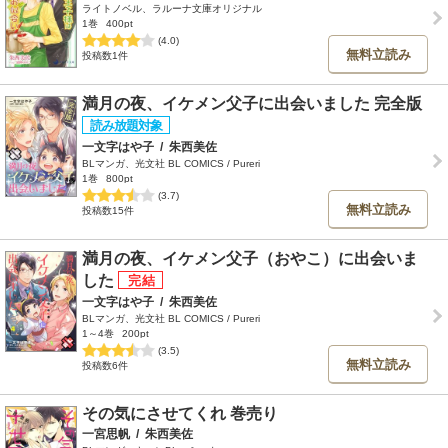
ライトノベル、ラルーナ文庫オリジナル
1巻
400pt
(4.0)
無料立読み
投稿数1件
満月の夜、イケメン父子に出会いました 完全版
一文字はや子
/
朱西美佐
BLマンガ、光文社 BL COMICS / Pureri
1巻
800pt
(3.7)
無料立読み
投稿数15件
満月の夜、イケメン父子（おやこ）に出会いま
した
一文字はや子
/
朱西美佐
BLマンガ、光文社 BL COMICS / Pureri
1～4巻
200pt
(3.5)
無料立読み
投稿数6件
その気にさせてくれ 巻売り
一宮思帆
/
朱西美佐