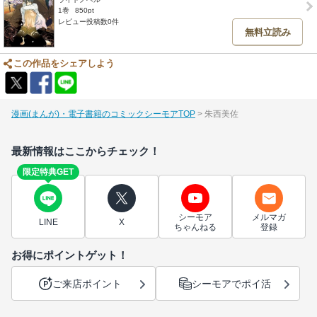
1巻
850pt
レビュー投稿数0件
無料立読み
この作品をシェアしよう
漫画(まんが)・電子書籍のコミックシーモアTOP
朱西美佐
最新情報はここからチェック！
限定特典GET
シーモア
メルマガ
LINE
X
ちゃんねる
登録
お得にポイントゲット！
ご来店ポイント
シーモアでポイ活