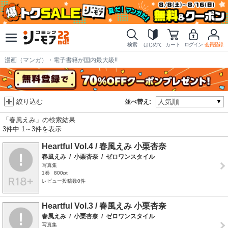
検索
はじめて
カート
ログイン
会員登録
漫画（マンガ）・電子書籍が国内最大級!!
絞り込む
並べ替え:
「春風えみ」の検索結果
3件中 1～3件を表示
Heartful Vol.4 / 春風えみ 小栗杏奈
春風えみ
/
小栗杏奈
/
ゼロワンスタイル
写真集
1巻
800pt
レビュー投稿数0件
Heartful Vol.3 / 春風えみ 小栗杏奈
春風えみ
/
小栗杏奈
/
ゼロワンスタイル
写真集