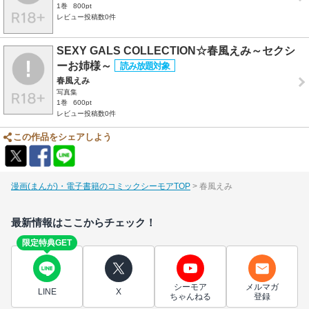
1巻
800pt
レビュー投稿数0件
SEXY GALS COLLECTION☆春風えみ～セクシ
ーお姉様～
春風えみ
写真集
1巻
600pt
レビュー投稿数0件
この作品をシェアしよう
漫画(まんが)・電子書籍のコミックシーモアTOP
春風えみ
最新情報はここからチェック！
限定特典GET
シーモア
メルマガ
LINE
X
ちゃんねる
登録