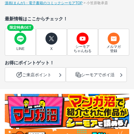
漫画(まんが)・電子書籍のコミックシーモアTOP
小笠原敬承斎
最新情報はここからチェック！
限定特典GET
シーモア
メルマガ
LINE
X
ちゃんねる
登録
お得にポイントゲット！
ご来店ポイント
シーモアでポイ活