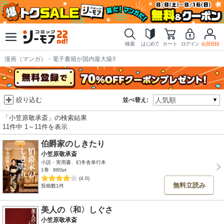
検索
はじめて
カート
ログイン
会員登録
漫画（マンガ）・電子書籍が国内最大級!!
絞り込む
並べ替え:
「小笠原敬承斎」の検索結果
11件中 1～11件を表示
伯爵家のしきたり
小笠原敬承斎
小説・実用書、幻冬舎単行本
1巻
880pt
(4.0)
無料立読み
投稿数1件
美人の〈和〉しぐさ
小笠原敬承斎