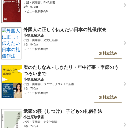
小説・実用書、PHP新書
1巻
673pt
レビュー投稿数0件
外国人に正しく伝えたい日本の礼儀作法
小笠原敬承斎
小説・実用書、光文社新書
1巻
840pt
レビュー投稿数0件
無料立読み
暦のたしなみ - しきたり・年中行事・季節のう
つろいまで -
小笠原敬承斎
小説・実用書、ワニブックスPLUS新書
1巻
700pt
レビュー投稿数0件
無料立読み
武家の躾（しつけ） 子どもの礼儀作法
小笠原敬承斎
小説・実用書、光文社新書
1巻
740pt