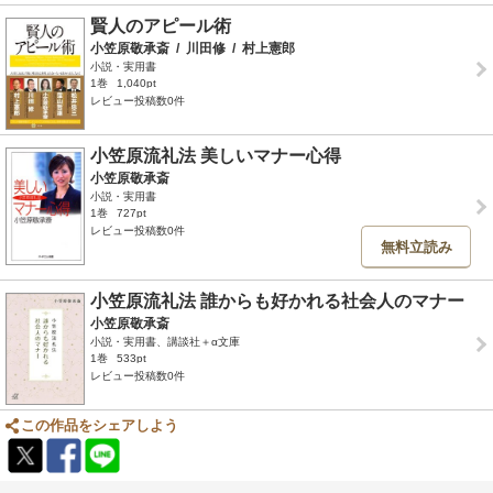
賢人のアピール術
小笠原敬承斎
/
川田修
/
村上憲郎
小説・実用書
1巻
1,040pt
レビュー投稿数0件
小笠原流礼法 美しいマナー心得
小笠原敬承斎
小説・実用書
1巻
727pt
レビュー投稿数0件
無料立読み
小笠原流礼法 誰からも好かれる社会人のマナー
小笠原敬承斎
小説・実用書、講談社＋α文庫
1巻
533pt
レビュー投稿数0件
この作品をシェアしよう