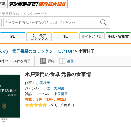
ア島
電子書籍ならコミックシーモア！
シーモア
BL
TL
ライトノベル
小説・実用書
コミックス
んが)・電子書籍のコミックシーモアTOP
>
小菅桂子
4件中 1～4件を表示
詳細
画像
水戸黄門の食卓 元禄の食事情
作家：
小菅桂子
ジャンル：
小説・実用書
雑誌・レーベル：
中公新書
巻数：
1巻
価格： 602pt
（5.0） 投稿数1件