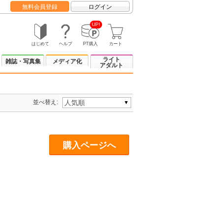
無料会員登録
ログイン
UP!
はじめて
ヘルプ
PT購入
カート
ライト
雑誌・写真集
メディア化
アダルト
並べ替え:
購入ページへ