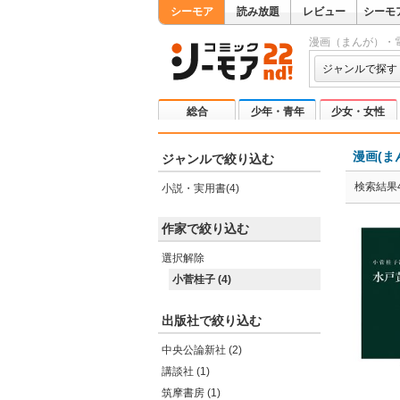
シーモア
読み放題
レビュー
シーモ
漫画（まんが）・
ジャンルで探す
総合
少年・青年
少女・女性
漫画(ま
ジャンルで絞り込む
検索結果
小説・実用書(4)
作家で絞り込む
選択解除
小菅桂子 (4)
出版社で絞り込む
中央公論新社 (2)
講談社 (1)
筑摩書房 (1)