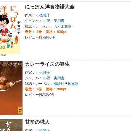
にっぽん洋食物語大全
作家：
小菅桂子
ジャンル：
小説・実用書
雑誌・レーベル：
ちくま文庫
巻数：
1巻
価格： 930pt
レビュー投稿数0件
カレーライスの誕生
作家：
小菅桂子
ジャンル：
小説・実用書
雑誌・レーベル：
講談社学術文庫
巻数：
1巻
価格： 900pt
レビュー投稿数0件
甘辛の職人
作家：
小菅桂子