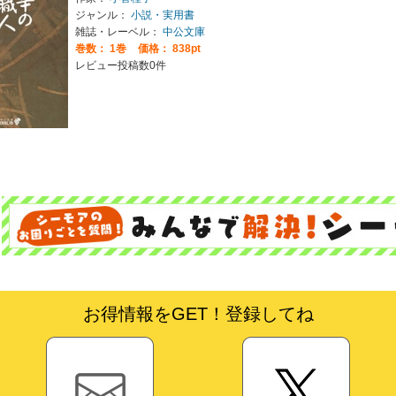
ジャンル：
小説・実用書
雑誌・レーベル：
中公文庫
巻数：
1巻
価格： 838pt
レビュー投稿数0件
お得情報をGET！登録してね