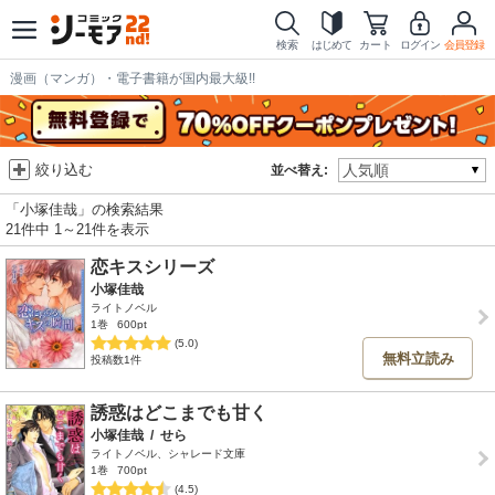
検索
はじめて
カート
ログイン
会員登録
漫画（マンガ）・電子書籍が国内最大級!!
絞り込む
並べ替え:
「小塚佳哉」の検索結果
21件中 1～21件を表示
恋キスシリーズ
小塚佳哉
ライトノベル
1巻
600pt
(5.0)
無料立読み
投稿数1件
誘惑はどこまでも甘く
小塚佳哉
/
せら
ライトノベル、シャレード文庫
1巻
700pt
(4.5)