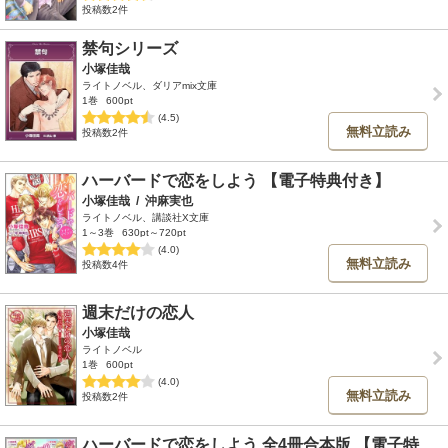
投稿数2件
禁句シリーズ
小塚佳哉
ライトノベル、ダリアmix文庫
1巻
600pt
(4.5)
無料立読み
投稿数2件
ハーバードで恋をしよう 【電子特典付き】
小塚佳哉
/
沖麻実也
ライトノベル、講談社X文庫
1～3巻
630pt～720pt
(4.0)
無料立読み
投稿数4件
週末だけの恋人
小塚佳哉
ライトノベル
1巻
600pt
(4.0)
無料立読み
投稿数2件
ハーバードで恋をしよう 全4冊合本版 【電子特