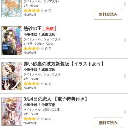
ライトノベル、ダリア文庫e
1巻
600pt
(4.0)
無料立読み
投稿数1件
熱砂の王
小塚佳哉
/
緒田涼歌
ライトノベル、ショコラ文庫
1～6巻
700pt～720pt
(3.6)
投稿数9件
赤い砂塵の彼方新装版【イラストあり】
小塚佳哉
/
緒田涼歌
ライトノベル、ショコラ文庫
1巻
700pt
(3.5)
投稿数2件
3泊4日の恋人 【電子特典付き】
小塚佳哉
/
沖麻実也
ライトノベル、講談社X文庫
1巻
720pt
(3.0)
無料立読み
投稿数3件