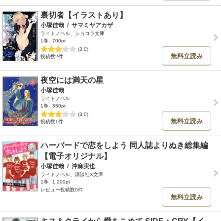
裏切者【イラストあり】
小塚佳哉
/
サマミヤアカザ
ライトノベル、ショコラ文庫
1巻
700pt
(3.0)
無料立読み
投稿数2件
夜空には満天の星
小塚佳哉
ライトノベル
1巻
550pt
(3.0)
無料立読み
投稿数1件
ハーバードで恋をしよう 同人誌よりぬき総集編
【電子オリジナル】
小塚佳哉
/
沖麻実也
ライトノベル、講談社X文庫
1巻
1,200pt
レビュー投稿数0件
無料立読み