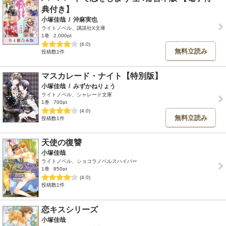
典付き】
小塚佳哉
/
沖麻実也
ライトノベル、講談社X文庫
1巻
2,000pt
(4.0)
無料立読み
投稿数1件
マスカレード・ナイト【特別版】
小塚佳哉
/
みずかねりょう
ライトノベル、シャレード文庫
1巻
700pt
(4.0)
無料立読み
投稿数1件
天使の復讐
小塚佳哉
ライトノベル、ショコラノベルスハイパー
1巻
850pt
(4.0)
投稿数1件
恋キスシリーズ
小塚佳哉