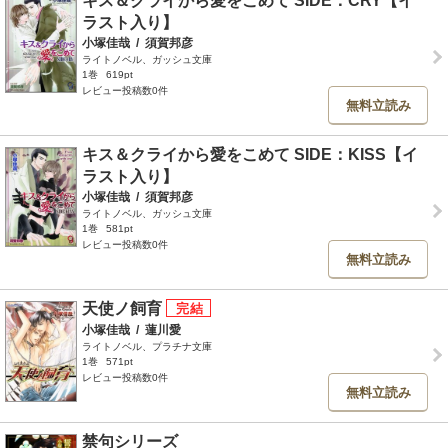
キス＆クライから愛をこめて SIDE：CRY【イ
ラスト入り】
小塚佳哉
/
須賀邦彦
ライトノベル、ガッシュ文庫
1巻
619pt
レビュー投稿数0件
無料立読み
キス＆クライから愛をこめて SIDE：KISS【イ
ラスト入り】
小塚佳哉
/
須賀邦彦
ライトノベル、ガッシュ文庫
1巻
581pt
レビュー投稿数0件
無料立読み
天使ノ飼育
小塚佳哉
/
蓮川愛
ライトノベル、プラチナ文庫
1巻
571pt
レビュー投稿数0件
無料立読み
禁句シリーズ