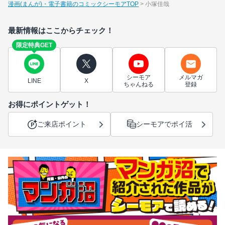
漫画(まんが)・電子書籍のコミックシーモアTOP
小塚佳哉
最新情報はここからチェック！
限定特典GET
シーモア
メルマガ
LINE
X
ちゃんねる
登録
お得にポイントゲット！
ご来店ポイント
シーモアでポイ活