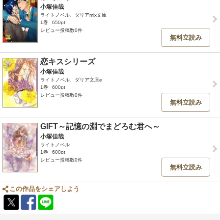
小塚佳哉
ライトノベル、ダリアmix文庫
1巻
650pt
レビュー投稿数0件
無料立読み
恋キスシリーズ
小塚佳哉
ライトノベル、ダリア文庫e
1巻
600pt
レビュー投稿数0件
無料立読み
GIFT～記憶の淵でまどろむ君へ～
小塚佳哉
ライトノベル
1巻
600pt
レビュー投稿数0件
無料立読み
この作品をシェアしよう