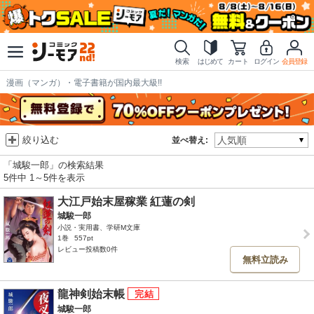
検索
はじめて
カート
ログイン
会員登録
漫画（マンガ）・電子書籍が国内最大級!!
絞り込む
並べ替え:
「城駿一郎」の検索結果
5件中 1～5件を表示
大江戸始末屋稼業 紅蓮の剣
城駿一郎
小説・実用書、学研M文庫
1巻
557pt
レビュー投稿数0件
無料立読み
龍神剣始末帳
城駿一郎