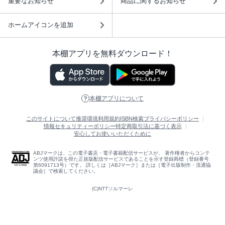
重要なお知らせ
商品に関するお知らせ
ホームアイコンを追加
本棚アプリを無料ダウンロード！
本棚アプリについて
このサイトについて
推奨環境
利用規約
ISBN検索
プライバシーポリシー
情報セキュリティーポリシー
特定商取引法に基づく表示
安心してお使いいただくために
ABJマークは、この電子書店・電子書籍配信サービスが、 著作権者からコンテ
ンツ使用許諾を得た正規版配信サービスであることを示す登録商標（登録番号
第6091713号）です。 詳しくは［ABJマーク］または［電子出版制作・流通協
議会］で検索してください。
(C)NTTソルマーレ