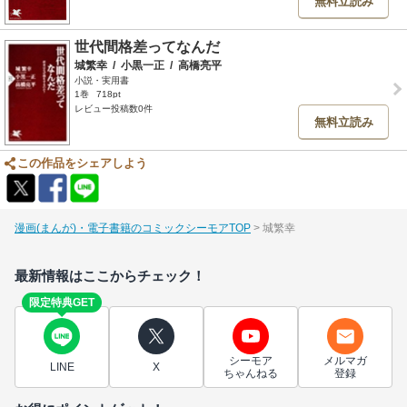
無料立読み
世代間格差ってなんだ
城繁幸
/
小黒一正
/
高橋亮平
小説・実用書
1巻
718pt
レビュー投稿数0件
無料立読み
この作品をシェアしよう
漫画(まんが)・電子書籍のコミックシーモアTOP
城繁幸
最新情報はここからチェック！
限定特典GET
シーモア
メルマガ
LINE
X
ちゃんねる
登録