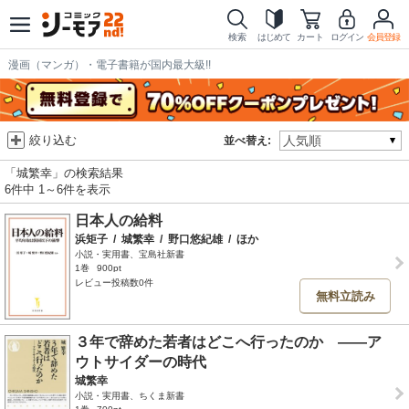
検索
はじめて
カート
ログイン
会員登録
漫画（マンガ）・電子書籍が国内最大級!!
絞り込む
並べ替え:
「城繁幸」の検索結果
6件中 1～6件を表示
日本人の給料
浜矩子
/
城繁幸
/
野口悠紀雄
/
ほか
小説・実用書、宝島社新書
1巻
900pt
レビュー投稿数0件
無料立読み
３年で辞めた若者はどこへ行ったのか ――ア
ウトサイダーの時代
城繁幸
小説・実用書、ちくま新書