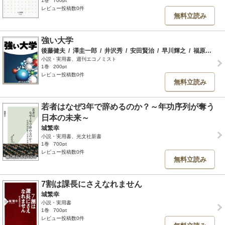
1巻
700pt
レビュー投稿数0件
無料立読み
強い大学
後藤健夫
/
澤圭一郎
/
井沢秀
/
安田賢治
/
早川輝之
/
福原美三
/
小説・実用書、週刊エコノミスト
1巻
200pt
レビュー投稿数0件
無料立読み
若者はなぜ3年で辞めるのか？～年功序列が奪う
日本の未来～
城繁幸
小説・実用書、光文社新書
1巻
700pt
レビュー投稿数0件
無料立読み
7割は課長にさえなれません
城繁幸
小説・実用書
1巻
700pt
レビュー投稿数0件