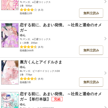
TLマンガ、e乙蜜コミックス
1巻
500pt
(4.3)
無料立読み
投稿数12件
恋する前に、あまい発情。 ～社長と運命のオメ
ガ～
ゆん
TLマンガ、e乙蜜コミックス
1～28巻
200pt
(4.5)
無料立読み
投稿数344件
裏方くんとアイドルさま
ゆん
BLマンガ、ビーボーイコミックスDX
1巻
778pt
(4.6)
無料立読み
投稿数7件
恋する前に、あまい発情。 ～社長と運命のオメ
ガ～【単行本版】
ゆん