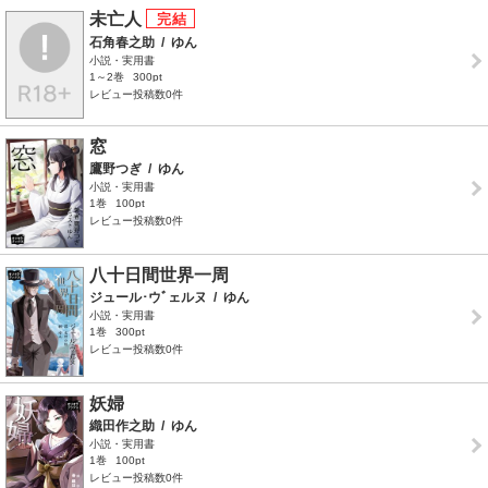
未亡人
石角春之助
/
ゆん
小説・実用書
1～2巻
300pt
レビュー投稿数0件
窓
鷹野つぎ
/
ゆん
小説・実用書
1巻
100pt
レビュー投稿数0件
八十日間世界一周
ジュール･ウﾞェルヌ
/
ゆん
小説・実用書
1巻
300pt
レビュー投稿数0件
妖婦
織田作之助
/
ゆん
小説・実用書
1巻
100pt
レビュー投稿数0件