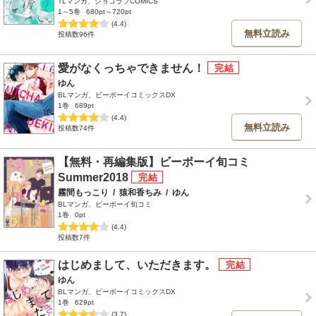
TLマンガ、ショコラブCOMICS
1～5巻
680pt～720pt
(4.4)
無料立読み
投稿数96件
愛がなくっちゃできません！
ゆん
BLマンガ、ビーボーイコミックスDX
1巻
689pt
(4.4)
無料立読み
投稿数74件
【無料・再編集版】ビーボーイ旬コミ
Summer2018
霧間もっこり
/
猿和香ちみ
/
ゆん
BLマンガ、ビーボーイ旬コミ
1巻
0pt
(4.4)
投稿数7件
はじめまして、いただきます。
ゆん
BLマンガ、ビーボーイコミックスDX
1巻
629pt
(3.7)