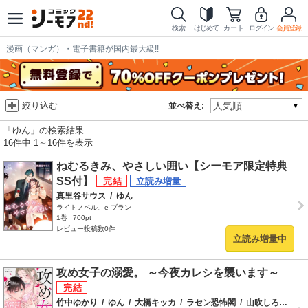
検索
はじめて
カート
ログイン
会員登録
漫画（マンガ）・電子書籍が国内最大級!!
絞り込む
並べ替え:
「ゆん」の検索結果
16件中 1～16件を表示
ねむるきみ、やさしい囲い【シーモア限定特典
SS付】
真里谷サウス
/
ゆん
ライトノベル、e-ブラン
1巻
700pt
レビュー投稿数0件
立読み増量中
攻め女子の溺愛。 ～今夜カレシを襲います～
竹中ゆかり
/
ゆん
/
大橋キッカ
/
ラセン恐怖閣
/
山吹しろと
/
白