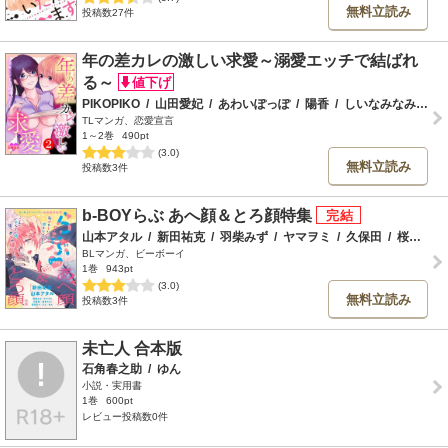
無料立読み
投稿数27件
年の差カレの激しい求愛～溺愛エッチで結ばれ
る～
PIKOPIKO
/
山田愛妃
/
あわいぽっぽ
/
陽香
/
しいなみなみ
/
ゆ
TLマンガ、恋愛宣言
1～2巻
490pt
(3.0)
無料立読み
投稿数3件
b-BOYらぶ あへ顔＆とろ顔特集
山本アタル
/
新田祐克
/
羽柴みず
/
ヤマヲミ
/
久保田
/
桜井りょう
BLマンガ、ビーボーイ
1巻
943pt
(3.0)
無料立読み
投稿数3件
未亡人 合本版
石角春之助
/
ゆん
小説・実用書
1巻
600pt
レビュー投稿数0件