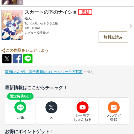
スカートの下のナイショ
ゆん
TLマンガ、セキララ文庫
1巻
100pt
レビュー投稿数0件
無料立読み
この作品をシェアしよう
漫画(まんが)・電子書籍のコミックシーモアTOP
ゆん
最新情報はここからチェック！
限定特典GET
シーモア
メルマガ
LINE
X
ちゃんねる
登録
お得にポイントゲット！