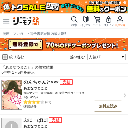
検索
はじめて
カート
ログイン
会員登録
漫画（マンガ）・電子書籍が国内最大級!!
絞り込む
並べ替え:
「あまなつまこと」の検索結果
5件中 1～5件を表示
のんちゃんと×××
あまなつまこと
青年マンガ、週刊漫画TIMES/芳文社コミックス
1巻
650pt
(4.2)
無料立読み
投稿数9件
ぷに・ぱに!
あまなつまこと