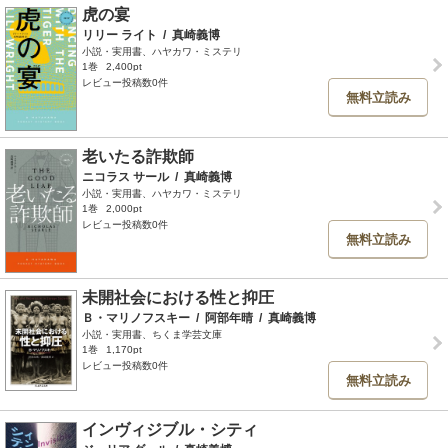
虎の宴
リリー ライト
/
真崎義博
小説・実用書、ハヤカワ・ミステリ
1巻
2,400pt
レビュー投稿数0件
無料立読み
老いたる詐欺師
ニコラス サール
/
真崎義博
小説・実用書、ハヤカワ・ミステリ
1巻
2,000pt
レビュー投稿数0件
無料立読み
未開社会における性と抑圧
Ｂ・マリノフスキー
/
阿部年晴
/
真崎義博
小説・実用書、ちくま学芸文庫
1巻
1,170pt
レビュー投稿数0件
無料立読み
インヴィジブル・シティ