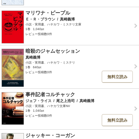
マリワナ・ピープル
Ｅ・Ｒ・ブラウン
/
真崎義博
小説・実用書、ハヤカワ・ミステリ文庫
1巻
1,040pt
レビュー投稿数0件
暗殺のジャムセッション
真崎義博
小説・実用書、ハヤカワ・ミステリ
1巻
640pt
レビュー投稿数0件
無料立読み
事件記者コルチャック
ジェフ・ライス
/
尾之上浩司
/
真崎義博
小説・実用書、ハヤカワ文庫NV
1巻
1,040pt
レビュー投稿数0件
無料立読み
ジャッキー・コーガン