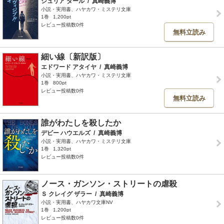
ジュリア ダール
/
真崎義博
小説・実用書、ハヤカワ・ミステリ文庫
1巻
1,200pt
レビュー投稿数0件
無料立読み
細い線〔新訳版〕
エドワード アタイヤ
/
真崎義博
小説・実用書、ハヤカワ・ミステリ文庫
1巻
800pt
レビュー投稿数0件
無料立読み
誰がわたしを殺したか
デビー ハウエルズ
/
真崎義博
小説・実用書、ハヤカワ・ミステリ文庫
1巻
1,320pt
レビュー投稿数0件
ノース・ガンソン・ストリートの虐殺
Ｓ クレイグ ザラー
/
真崎義博
小説・実用書、ハヤカワ文庫NV
1巻
1,200pt
レビュー投稿数0件