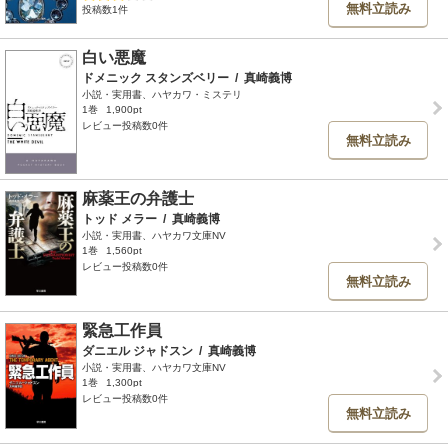
無料立読み
投稿数1件
白い悪魔
ドメニック スタンズベリー
/
真崎義博
小説・実用書、ハヤカワ・ミステリ
1巻
1,900pt
レビュー投稿数0件
無料立読み
麻薬王の弁護士
トッド メラー
/
真崎義博
小説・実用書、ハヤカワ文庫NV
1巻
1,560pt
レビュー投稿数0件
無料立読み
緊急工作員
ダニエル ジャドスン
/
真崎義博
小説・実用書、ハヤカワ文庫NV
1巻
1,300pt
レビュー投稿数0件
無料立読み