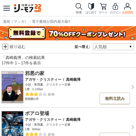
検索
はじめて
カート
ログイン
会員登録
漫画（マンガ）・電子書籍が国内最大級!!
絞り込む
並べ替え:
「真崎義博」の検索結果
17件中 1～17件を表示
邪悪の家
アガサ・クリスティー
/
真崎義博
小説・実用書、クリスティー文庫
1巻
1,100pt
(3.0)
無料立読み
投稿数1件
ポアロ登場
アガサ・クリスティー
/
真崎義博
小説・実用書、クリスティー文庫
1巻
940pt
(3.0)