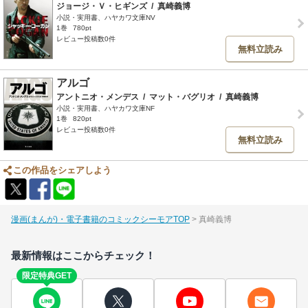
ジョージ・Ｖ・ヒギンズ
/
真崎義博
小説・実用書、ハヤカワ文庫NV
1巻
780pt
レビュー投稿数0件
無料立読み
アルゴ
アントニオ・メンデス
/
マット・バグリオ
/
真崎義博
小説・実用書、ハヤカワ文庫NF
1巻
820pt
レビュー投稿数0件
無料立読み
この作品をシェアしよう
漫画(まんが)・電子書籍のコミックシーモアTOP
真崎義博
最新情報はここからチェック！
限定特典GET