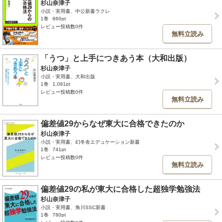
杉山奈津子
小説・実用書、中公新書ラクレ
1巻
860pt
レビュー投稿数0件
無料立読み
「うつ」と上手につきあう本（大和出版）
杉山奈津子
小説・実用書、大和出版
1巻
1,091pt
レビュー投稿数0件
無料立読み
偏差値29からなぜ東大に合格できたのか
杉山奈津子
小説・実用書、幻冬舎エデュケーション新書
1巻
741pt
レビュー投稿数0件
無料立読み
偏差値29の私が東大に合格した超独学勉強法
杉山奈津子
小説・実用書、角川SSC新書
1巻
780pt