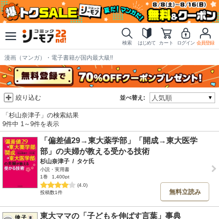
検索
はじめて
カート
ログイン
会員登録
漫画（マンガ）・電子書籍が国内最大級!!
絞り込む
並べ替え:
「杉山奈津子」の検索結果
9件中 1～9件を表示
「偏差値29→東大薬学部」「開成→東大医学
部」の夫婦が教える受かる技術
杉山奈津子
/
タケ氏
小説・実用書
1巻
1,400pt
(4.0)
無料立読み
投稿数1件
東大ママの「子どもを伸ばす言葉」事典