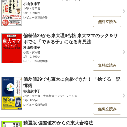
杉山奈津子
小説・実用書
1巻
1,500pt
レビュー投稿数0件
無料立読み
偏差値29から東大理II合格 東大ママのラク＆サ
ボでも「できる子」になる育児法
杉山奈津子
小説・実用書
1巻
1,400pt
レビュー投稿数0件
無料立読み
偏差値29でも東大に合格できた！ 「捨てる」記
憶術
杉山奈津子
小説・実用書、青春新書インテリジェンス
1巻
900pt
レビュー投稿数0件
無料立読み
精選版 偏差値29からの東大合格法