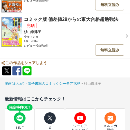
レビュー投稿数0件
無料立読み
コミック版 偏差値29からの東大合格超勉強法
杉山奈津子
少女マンガ
1巻
900pt
レビュー投稿数0件
無料立読み
この作品をシェアしよう
漫画(まんが)・電子書籍のコミックシーモアTOP
杉山奈津子
最新情報はここからチェック！
限定特典GET
シーモア
メルマガ
LINE
X