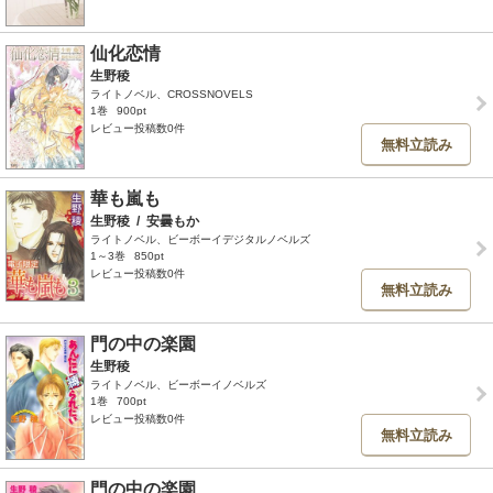
仙化恋情
生野稜
ライトノベル、CROSSNOVELS
1巻
900pt
レビュー投稿数0件
無料立読み
華も嵐も
生野稜
/
安曇もか
ライトノベル、ビーボーイデジタルノベルズ
1～3巻
850pt
レビュー投稿数0件
無料立読み
門の中の楽園
生野稜
ライトノベル、ビーボーイノベルズ
1巻
700pt
レビュー投稿数0件
無料立読み
門の中の楽園