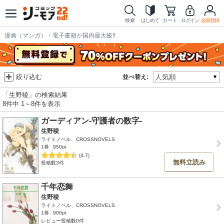
検索
はじめて
カート
ログイン
会員登録
漫画（マンガ）・電子書籍が国内最大級!!
絞り込む
並べ替え:
「生野稜」の検索結果
8件中 1～8件を表示
ガーディアン-守護者の数字-
生野稜
ライトノベル、CROSSNOVELS
1巻
950pt
(4.7)
無料立読み
投稿数3件
千年恋舞
生野稜
ライトノベル、CROSSNOVELS
1巻
900pt
レビュー投稿数0件