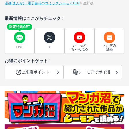
漫画(まんが)・電子書籍のコミックシーモアTOP
生野稜
最新情報はここからチェック！
限定特典GET
シーモア
メルマガ
LINE
X
ちゃんねる
登録
お得にポイントゲット！
ご来店ポイント
シーモアでポイ活