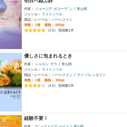
明日へ結ぶ絆
作家：
ジョージア･ボコーウﾞン
/
青山梢
ジャンル：
ライトノベル
雑誌・レーベル：
ハーレクイン
巻数：
1巻
価格： 600pt
（5.0） 投稿数1件
優しさに包まれるとき
作家：
シャロン･サラ
/
青山梢
ジャンル：
ライトノベル
雑誌・レーベル：
ハーレクイン
/
マイ･バレンタイン
巻数：
1巻
価格： 300pt
（4.0） 投稿数1件
経験不要！
作家：
ウﾞィクトリア･ぺイド
/
青山梢