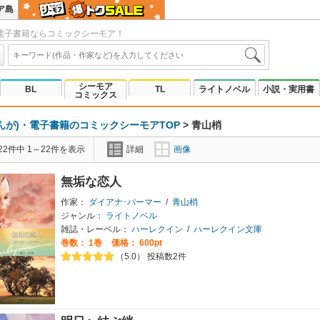
ア島
電子書籍ならコミックシーモア！
シーモア
BL
TL
ライトノベル
小説・実用書
コミックス
んが)・電子書籍のコミックシーモアTOP
>
青山梢
2件中 1～22件を表示
詳細
画像
無垢な恋人
作家：
ダイアナ･パーマー
/
青山梢
ジャンル：
ライトノベル
雑誌・レーベル：
ハーレクイン
/
ハーレクイン文庫
巻数：
1巻
価格： 600pt
（5.0） 投稿数2件