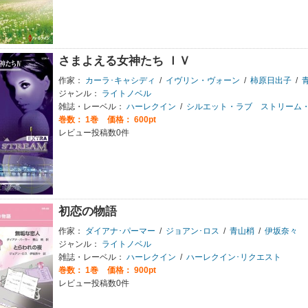
さまよえる女神たち ＩＶ
作家：
カーラ･キャシディ
/
イヴリン・ヴォーン
/
柿原日出子
/
ジャンル：
ライトノベル
雑誌・レーベル：
ハーレクイン
/
シルエット・ラブ ストリーム
巻数：
1巻
価格： 600pt
レビュー投稿数0件
初恋の物語
作家：
ダイアナ･パーマー
/
ジョアン･ロス
/
青山梢
/
伊坂奈々
ジャンル：
ライトノベル
雑誌・レーベル：
ハーレクイン
/
ハーレクイン･リクエスト
巻数：
1巻
価格： 900pt
レビュー投稿数0件