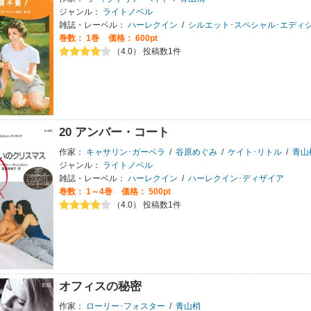
ジャンル：
ライトノベル
雑誌・レーベル：
ハーレクイン
/
シルエット･スペシャル･エディ
巻数：
1巻
価格： 600pt
（4.0） 投稿数1件
20 アンバー・コート
作家：
キャサリン･ガーベラ
/
谷原めぐみ
/
ケイト･リトル
/
青山
ジャンル：
ライトノベル
雑誌・レーベル：
ハーレクイン
/
ハーレクイン･ディザイア
巻数：
1～4巻
価格： 500pt
（4.0） 投稿数1件
オフィスの秘密
作家：
ローリー･フォスター
/
青山梢