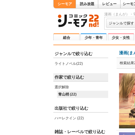
シーモア
読み放題
レビュー
シーモ
漫画（まんが）・
ジャンルで探す
総合
少年・青年
少女・女性
漫画(ま
ジャンルで絞り込む
検索結果2
ライトノベル(22)
作家で絞り込む
選択解除
青山梢 (22)
出版社で絞り込む
ハーレクイン (22)
雑誌・レーベルで絞り込む