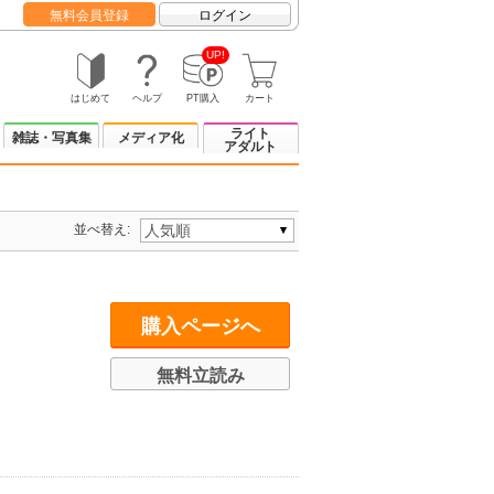
無料会員登録
ログイン
UP!
はじめて
ヘルプ
PT購入
カート
ライト
雑誌・写真集
メディア化
アダルト
並べ替え:
購入ページへ
無料立読み