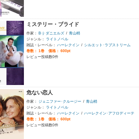
ミステリー・ブライド
作家：
B･j･ダニエルズ
/
青山梢
ジャンル：
ライトノベル
雑誌・レーベル：
ハーレクイン
/
シルエット･ラブストリーム
巻数：
1巻
価格： 600pt
レビュー投稿数0件
危ない恋人
作家：
ジェニファー･クルージー
/
青山梢
ジャンル：
ライトノベル
雑誌・レーベル：
ハーレクイン
/
ハーレクイン･アフロディーテ
巻数：
1巻
価格： 600pt
レビュー投稿数0件