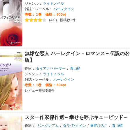
ジャンル：
ライトノベル
雑誌・レーベル：
ハーレクイン
巻数：
1巻
価格： 600pt
（4.0） 投稿数1件
無垢な恋人 ハーレクイン・ロマンス～伝説の
版】
作家：
ダイアナ･パーマー
/
青山梢
ジャンル：
ライトノベル
雑誌・レーベル：
ハーレクイン
巻数：
1巻
価格： 694pt
レビュー投稿数0件
スター作家傑作選～幸せを呼ぶキューピッド～
作家：
リン･グレアム
/
タラ･T･クイン
/
春野ひろこ
/
青山梢