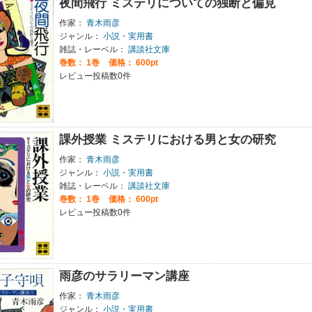
夜間飛行 ミステリについての独断と偏見
作家：
青木雨彦
ジャンル：
小説・実用書
雑誌・レーベル：
講談社文庫
巻数：
1巻
価格： 600pt
レビュー投稿数0件
課外授業 ミステリにおける男と女の研究
作家：
青木雨彦
ジャンル：
小説・実用書
雑誌・レーベル：
講談社文庫
巻数：
1巻
価格： 600pt
レビュー投稿数0件
雨彦のサラリーマン講座
作家：
青木雨彦
ジャンル：
小説・実用書