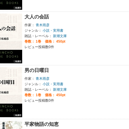
大人の会話
作家：
青木雨彦
ジャンル：
小説・実用書
雑誌・レーベル：
新潮文庫
巻数：
1巻
価格： 450pt
レビュー投稿数0件
男の日曜日
作家：
青木雨彦
ジャンル：
小説・実用書
雑誌・レーベル：
新潮文庫
巻数：
1巻
価格： 450pt
レビュー投稿数0件
平家物語の知恵