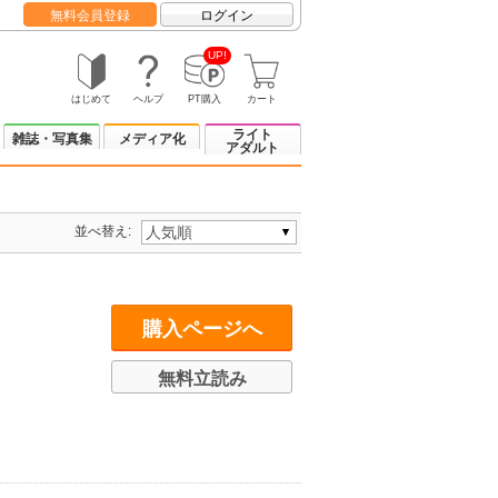
無料会員登録
ログイン
UP!
はじめて
ヘルプ
PT購入
カート
ライト
雑誌・写真集
メディア化
アダルト
並べ替え:
購入ページへ
無料立読み