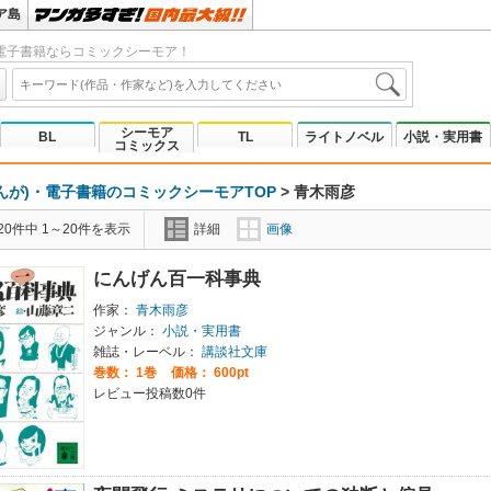
ア島
電子書籍ならコミックシーモア！
シーモア
BL
TL
ライトノベル
小説・実用書
コミックス
んが)・電子書籍のコミックシーモアTOP
>
青木雨彦
0件中 1～20件を表示
詳細
画像
にんげん百一科事典
作家：
青木雨彦
ジャンル：
小説・実用書
雑誌・レーベル：
講談社文庫
巻数：
1巻
価格： 600pt
レビュー投稿数0件