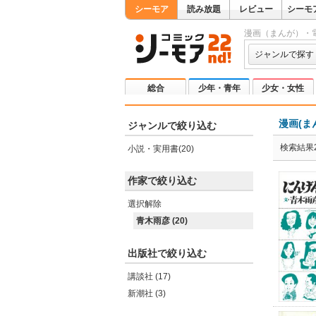
シーモア
読み放題
レビュー
シーモ
漫画（まんが）・
ジャンルで探す
総合
少年・青年
少女・女性
漫画(ま
ジャンルで絞り込む
検索結果2
小説・実用書(20)
作家で絞り込む
選択解除
青木雨彦 (20)
出版社で絞り込む
講談社 (17)
新潮社 (3)