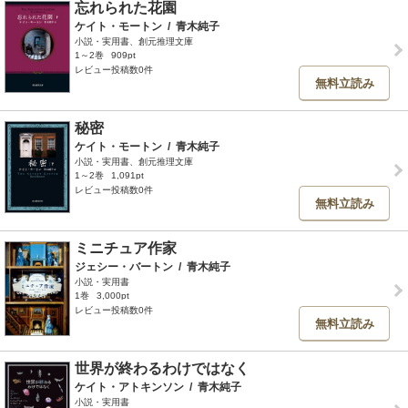
忘れられた花園
ケイト・モートン
/
青木純子
小説・実用書、創元推理文庫
1～2巻
909pt
レビュー投稿数0件
無料立読み
秘密
ケイト・モートン
/
青木純子
小説・実用書、創元推理文庫
1～2巻
1,091pt
レビュー投稿数0件
無料立読み
ミニチュア作家
ジェシー・バートン
/
青木純子
小説・実用書
1巻
3,000pt
レビュー投稿数0件
無料立読み
世界が終わるわけではなく
ケイト・アトキンソン
/
青木純子
小説・実用書