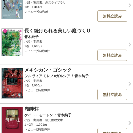
小説・実用書、創元ライブラリ
1巻
1,364pt
レビュー投稿数0件
無料立読み
長く続けられる美しい庭づくり
青木純子
小説・実用書
1巻
1,600pt
レビュー投稿数0件
無料立読み
メキシカン・ゴシック
シルヴィア モレノ=ガルシア
/
青木純子
小説・実用書
1巻
3,000pt
レビュー投稿数0件
無料立読み
湖畔荘
ケイト・モートン
/
青木純子
小説・実用書、創元推理文庫
1～2巻
1,091pt
レビュー投稿数0件