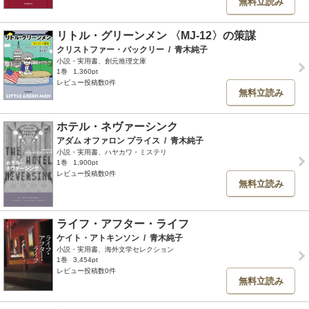
無料立読み
リトル・グリーンメン 〈MJ-12〉の策謀
クリストファー・バックリー
/
青木純子
小説・実用書、創元推理文庫
1巻
1,360pt
レビュー投稿数0件
無料立読み
ホテル・ネヴァーシンク
アダム オファロン プライス
/
青木純子
小説・実用書、ハヤカワ・ミステリ
1巻
1,900pt
レビュー投稿数0件
無料立読み
ライフ・アフター・ライフ
ケイト・アトキンソン
/
青木純子
小説・実用書、海外文学セレクション
1巻
3,454pt
レビュー投稿数0件
無料立読み