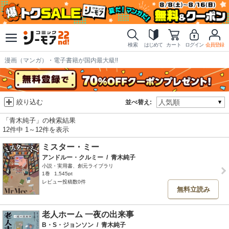
検索
はじめて
カート
ログイン
会員登録
漫画（マンガ）・電子書籍が国内最大級!!
絞り込む
並べ替え:
「青木純子」の検索結果
12件中 1～12件を表示
ミスター・ミー
アンドルー・クルミー
/
青木純子
小説・実用書、創元ライブラリ
1巻
1,545pt
レビュー投稿数0件
無料立読み
老人ホーム 一夜の出来事
B・S・ジョンソン
/
青木純子