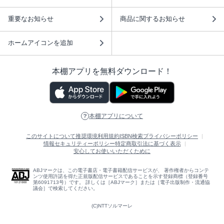
重要なお知らせ
商品に関するお知らせ
ホームアイコンを追加
本棚アプリを無料ダウンロード！
本棚アプリについて
このサイトについて
推奨環境
利用規約
ISBN検索
プライバシーポリシー
情報セキュリティーポリシー
特定商取引法に基づく表示
安心してお使いいただくために
ABJマークは、この電子書店・電子書籍配信サービスが、 著作権者からコンテ
ンツ使用許諾を得た正規版配信サービスであることを示す登録商標（登録番号
第6091713号）です。 詳しくは［ABJマーク］または［電子出版制作・流通協
議会］で検索してください。
(C)NTTソルマーレ