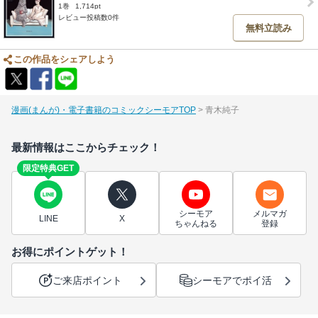
1巻
1,714pt
レビュー投稿数0件
無料立読み
この作品をシェアしよう
漫画(まんが)・電子書籍のコミックシーモアTOP
青木純子
最新情報はここからチェック！
限定特典GET
シーモア
メルマガ
LINE
X
ちゃんねる
登録
お得にポイントゲット！
ご来店ポイント
シーモアでポイ活