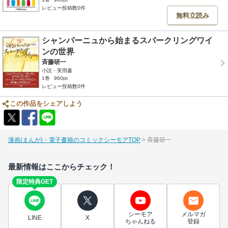
レビュー投稿数0件
無料立読み
シャンパーニュから始まるスパークリングワイ
ンの世界
斉藤研一
小説・実用書
1巻
960pt
レビュー投稿数0件
この作品をシェアしよう
漫画(まんが)・電子書籍のコミックシーモアTOP
斉藤研一
最新情報はここからチェック！
限定特典GET
シーモア
メルマガ
LINE
X
ちゃんねる
登録