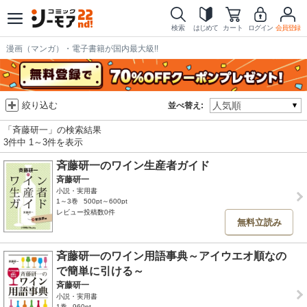
検索
はじめて
カート
ログイン
会員登録
漫画（マンガ）・電子書籍が国内最大級!!
絞り込む
並べ替え:
「斉藤研一」の検索結果
3件中 1～3件を表示
斉藤研一のワイン生産者ガイド
斉藤研一
小説・実用書
1～3巻
500pt～600pt
レビュー投稿数0件
無料立読み
斉藤研一のワイン用語事典～アイウエオ順なの
で簡単に引ける～
斉藤研一
小説・実用書
1巻
960pt