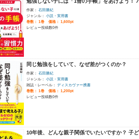
勉強しない子には「1冊の手帳」をあげよう！ 
作家：
石田勝紀
ジャンル：
小説・実用書
巻数：
1巻
価格： 1,600pt
レビュー投稿数0件
同じ勉強をしていて、なぜ差がつくのか？
作家：
石田勝紀
ジャンル：
小説・実用書
雑誌・レーベル：
ディスカヴァー携書
巻数：
1巻
価格： 1,200pt
レビュー投稿数0件
10年後、どんな親子関係でいたいですか？ 子