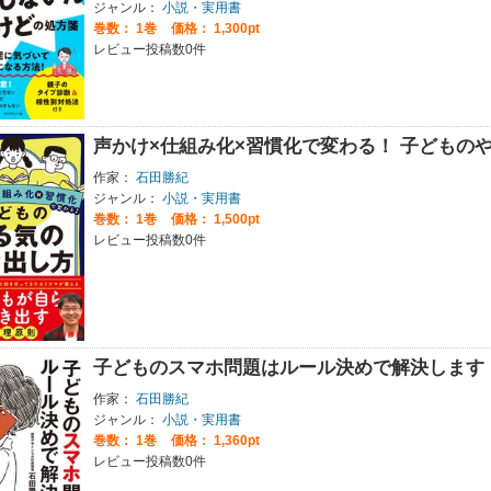
ジャンル：
小説・実用書
巻数：
1巻
価格： 1,300pt
レビュー投稿数0件
声かけ×仕組み化×習慣化で変わる！ 子どもの
作家：
石田勝紀
ジャンル：
小説・実用書
巻数：
1巻
価格： 1,500pt
レビュー投稿数0件
子どものスマホ問題はルール決めで解決します
作家：
石田勝紀
ジャンル：
小説・実用書
巻数：
1巻
価格： 1,360pt
レビュー投稿数0件