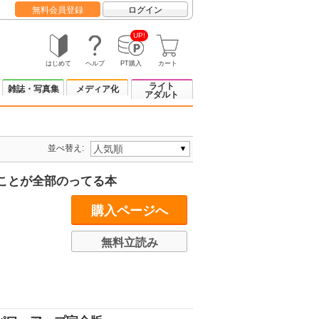
無料会員登録
ログイン
UP!
はじめて
ヘルプ
PT購入
カート
ライト
雑誌・写真集
メディア化
アダルト
並べ替え:
ことが全部のってる本
購入ページへ
無料立読み