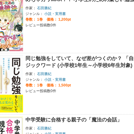
作家：
石田勝紀
ジャンル：
小説・実用書
巻数：
1巻
価格： 1,200pt
レビュー投稿数0件
同じ勉強をしていて、なぜ差がつくのか？ 「自
ジックワード (小学校1年生～小学校6年生対象)
作家：
石田勝紀
ジャンル：
小説・実用書
巻数：
1巻
価格： 1,500pt
レビュー投稿数0件
中学受験に合格する親子の「魔法の会話」
作家：
石田勝紀
ジャンル：
小説・実用書