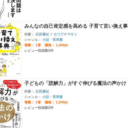
みんなの自己肯定感を高める 子育て言い換え事
作家：
石田勝紀
/
カワグチマサミ
ジャンル：
小説・実用書
巻数：
1巻
価格： 1,400pt
レビュー投稿数0件
子どもの「読解力」がすぐ伸びる魔法の声かけ - 
作家：
石田勝紀
ジャンル：
小説・実用書
巻数：
1巻
価格： 1,500pt
レビュー投稿数0件