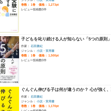
巻数：
1巻
価格： 1,273pt
レビュー投稿数0件
子どもを叱り続ける人が知らない「5つの原則
作家：
石田勝紀
ジャンル：
小説・実用書
巻数：
1巻
価格： 1,500pt
レビュー投稿数0件
ぐんぐん伸びる子は何が違うのか？ 心が強く
作家：
石田勝紀
ジャンル：
小説・実用書
巻数：
1巻
価格： 1,170pt
レビュー投稿数0件