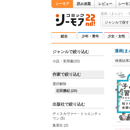
シーモア
読み放題
レビュー
シーモ
漫画（まんが）・
ジャンルで探す
総合
少年・青年
少女・女性
漫画(ま
ジャンルで絞り込む
検索結果2
小説・実用書(20)
作家で絞り込む
選択解除
石田勝紀 (20)
出版社で絞り込む
ディスカヴァー・トゥエンティ
ワン (5)
集英社 (2)