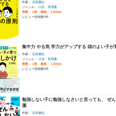
作家：
石田勝紀
ジャンル：
小説・実用書
巻数：
1巻
価格： 1,600pt
レビュー投稿数0件
集中力 やる気 学力がアップする 頭のよい子が
作家：
石田勝紀
ジャンル：
小説・実用書
巻数：
1巻
価格： 1,500pt
レビュー投稿数0件
勉強しない子に勉強しなさいと言っても、 ぜ
箋
作家：
石田勝紀