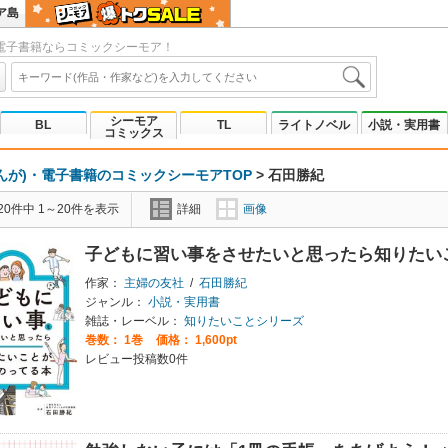
ア島
電子書籍ならコミックシーモア！
シーモア
BL
TL
ライトノベル
小説・実用書
コミックス
んが)・電子書籍のコミックシーモアTOP
>
石田勝紀
0件中 1～20件を表示
詳細
画像
子どもに習い事をさせたいと思ったら知りたい
作家：
主婦の友社
/
石田勝紀
ジャンル：
小説・実用書
雑誌・レーベル：
知りたいことシリーズ
巻数：
1巻
価格： 1,600pt
レビュー投稿数0件