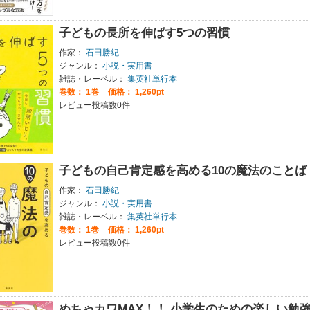
子どもの長所を伸ばす5つの習慣
作家：
石田勝紀
ジャンル：
小説・実用書
雑誌・レーベル：
集英社単行本
巻数：
1巻
価格： 1,260pt
レビュー投稿数0件
子どもの自己肯定感を高める10の魔法のことば
作家：
石田勝紀
ジャンル：
小説・実用書
雑誌・レーベル：
集英社単行本
巻数：
1巻
価格： 1,260pt
レビュー投稿数0件
めちゃカワMAX！！ 小学生のための楽しい勉