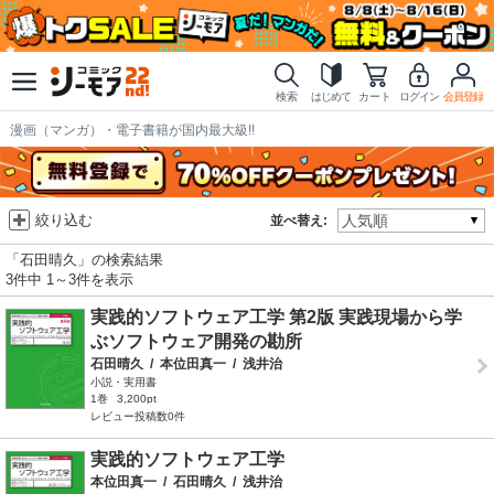
検索
はじめて
カート
ログイン
会員登録
漫画（マンガ）・電子書籍が国内最大級!!
絞り込む
並べ替え:
「石田晴久」の検索結果
3件中 1～3件を表示
実践的ソフトウェア工学 第2版 実践現場から学
ぶソフトウェア開発の勘所
石田晴久
/
本位田真一
/
浅井治
小説・実用書
1巻
3,200pt
レビュー投稿数0件
実践的ソフトウェア工学
本位田真一
/
石田晴久
/
浅井治