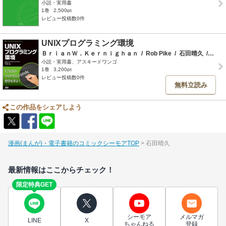
小説・実用書
1巻
2,500pt
レビュー投稿数0件
UNIXプログラミング環境
ＢｒｉａｎＷ．Ｋｅｒｎｉｇｈａｎ
/
Rob Pike
/
石田晴久
/
野中
小説・実用書、アスキードワンゴ
1巻
3,200pt
レビュー投稿数0件
無料立読み
この作品をシェアしよう
漫画(まんが)・電子書籍のコミックシーモアTOP
石田晴久
最新情報はここからチェック！
限定特典GET
シーモア
メルマガ
LINE
X
ちゃんねる
登録