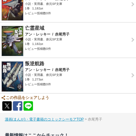
小説・実用書、創元SF文庫
1巻
1,182pt
レビュー投稿数0件
亡霊星域
アン・レッキー
/
赤尾秀子
小説・実用書、創元SF文庫
1巻
1,182pt
レビュー投稿数0件
叛逆航路
アン・レッキー
/
赤尾秀子
小説・実用書、創元SF文庫
1巻
1,273pt
レビュー投稿数0件
この作品をシェアしよう
漫画(まんが)・電子書籍のコミックシーモアTOP
赤尾秀子
最新情報はここからチェック！