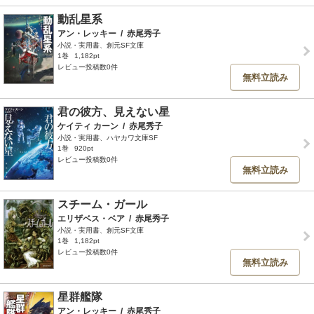
動乱星系
アン・レッキー
/
赤尾秀子
小説・実用書、創元SF文庫
1巻
1,182pt
レビュー投稿数0件
無料立読み
君の彼方、見えない星
ケイティ カーン
/
赤尾秀子
小説・実用書、ハヤカワ文庫SF
1巻
920pt
レビュー投稿数0件
無料立読み
スチーム・ガール
エリザベス・ベア
/
赤尾秀子
小説・実用書、創元SF文庫
1巻
1,182pt
レビュー投稿数0件
無料立読み
星群艦隊
アン・レッキー
/
赤尾秀子