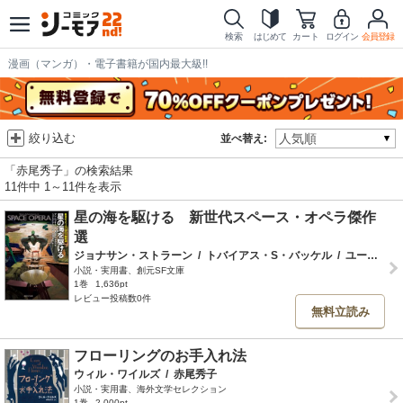
検索
はじめて
カート
ログイン
会員登録
漫画（マンガ）・電子書籍が国内最大級!!
絞り込む
並べ替え:
「赤尾秀子」の検索結果
11件中 1～11件を表示
星の海を駆ける 新世代スペース・オペラ傑作
選
ジョナサン・ストラーン
/
トバイアス・S・バッケル
/
ユーン・ハ・リー
小説・実用書、創元SF文庫
1巻
1,636pt
レビュー投稿数0件
無料立読み
フローリングのお手入れ法
ウィル・ワイルズ
/
赤尾秀子
小説・実用書、海外文学セレクション
1巻
2,000pt