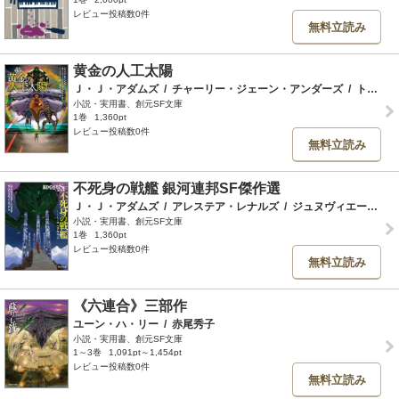
レビュー投稿数0件
無料立読み
黄金の人工太陽
Ｊ・Ｊ・アダムズ
/
チャーリー・ジェーン・アンダーズ
/
トバイアス・S・バッケル
小説・実用書、創元SF文庫
1巻
1,360pt
レビュー投稿数0件
無料立読み
不死身の戦艦 銀河連邦SF傑作選
Ｊ・Ｊ・アダムズ
/
アレステア・レナルズ
/
ジュヌヴィエーヴ・ヴァレンタイン
小説・実用書、創元SF文庫
1巻
1,360pt
レビュー投稿数0件
無料立読み
《六連合》三部作
ユーン・ハ・リー
/
赤尾秀子
小説・実用書、創元SF文庫
1～3巻
1,091pt～1,454pt
レビュー投稿数0件
無料立読み