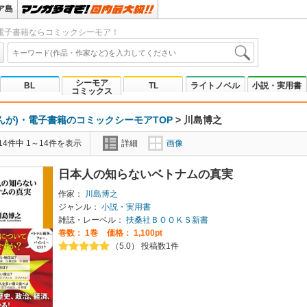
ア島
電子書籍ならコミックシーモア！
シーモア
BL
TL
ライトノベル
小説・実用書
コミックス
んが)・電子書籍のコミックシーモアTOP
>
川島博之
4件中 1～14件を表示
詳細
画像
日本人の知らないベトナムの真実
作家：
川島博之
ジャンル：
小説・実用書
雑誌・レーベル：
扶桑社ＢＯＯＫＳ新書
巻数：
1巻
価格： 1,100pt
（5.0） 投稿数1件