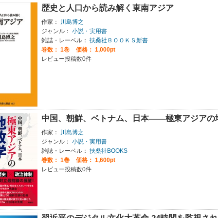
歴史と人口から読み解く東南アジア
作家：
川島博之
ジャンル：
小説・実用書
雑誌・レーベル：
扶桑社ＢＯＯＫＳ新書
巻数：
1巻
価格： 1,000pt
レビュー投稿数0件
中国、朝鮮、ベトナム、日本――極東アジアの
作家：
川島博之
ジャンル：
小説・実用書
雑誌・レーベル：
扶桑社BOOKS
巻数：
1巻
価格： 1,600pt
レビュー投稿数0件