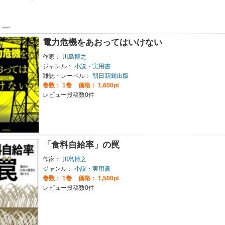
電力危機をあおってはいけない
作家：
川島博之
ジャンル：
小説・実用書
雑誌・レーベル：
朝日新聞出版
巻数：
1巻
価格： 1,600pt
レビュー投稿数0件
「食料自給率」の罠
作家：
川島博之
ジャンル：
小説・実用書
巻数：
1巻
価格： 1,500pt
レビュー投稿数0件