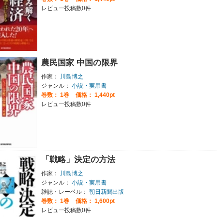
レビュー投稿数0件
農民国家 中国の限界
作家：
川島博之
ジャンル：
小説・実用書
巻数：
1巻
価格： 1,440pt
レビュー投稿数0件
「戦略」決定の方法
作家：
川島博之
ジャンル：
小説・実用書
雑誌・レーベル：
朝日新聞出版
巻数：
1巻
価格： 1,600pt
レビュー投稿数0件