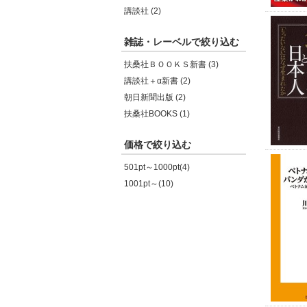
講談社 (2)
雑誌・レーベルで絞り込む
扶桑社ＢＯＯＫＳ新書 (3)
講談社＋α新書 (2)
朝日新聞出版 (2)
扶桑社BOOKS (1)
価格で絞り込む
501pt～1000pt(4)
1001pt～(10)