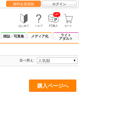
無料会員登録
ログイン
UP!
はじめて
ヘルプ
PT購入
カート
ライト
雑誌・写真集
メディア化
アダルト
並べ替え:
購入ページへ