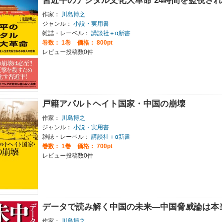
習近平のデジタル文化大革命 24時間を監視さ
作家：
川島博之
ジャンル：
小説・実用書
雑誌・レーベル：
講談社＋α新書
巻数：
1巻
価格： 800pt
レビュー投稿数0件
戸籍アパルトヘイト国家・中国の崩壊
作家：
川島博之
ジャンル：
小説・実用書
雑誌・レーベル：
講談社＋α新書
巻数：
1巻
価格： 700pt
レビュー投稿数0件
データで読み解く中国の未来―中国脅威論は本
作家：
川島博之