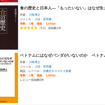
食の歴史と日本人―「もったいない」はなぜ生
作家：
川島博之
ジャンル：
小説・実用書
巻数：
1巻
価格： 1,440pt
（5.0） 投稿数1件
ベトナムにはなぜパンダがいないのか ベトナ
作家：
川島博之
ジャンル：
小説・実用書
雑誌・レーベル：
扶桑社ＢＯＯＫＳ新書
巻数：
1巻
価格： 1,000pt
レビュー投稿数0件