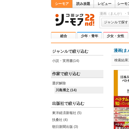
シーモア
読み放題
レビュー
シーモ
漫画（まんが）・
ジャンルで探す
総合
少年・青年
少女・女性
漫画(ま
ジャンルで絞り込む
検索結果1
小説・実用書(14)
作家で絞り込む
選択解除
川島博之 (14)
出版社で絞り込む
東洋経済新報社 (5)
扶桑社 (4)
朝日新聞出版 (3)