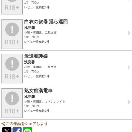
1巻
700pt
レビュー投稿数0件
白衣の叔母 淫ら巡回
浅見馨
小説・実用書、二見文庫
1巻
700pt
レビュー投稿数0件
派遣看護婦
浅見馨
小説・実用書、二見文庫
1巻
700pt
レビュー投稿数0件
熟女痴漢電車
浅見馨
小説・実用書、マドンナメイト
1巻
700pt
レビュー投稿数0件
この作品をシェアしよう