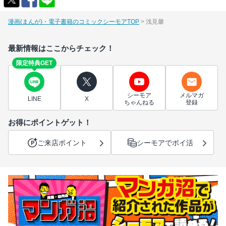
漫画(まんが)・電子書籍のコミックシーモアTOP
浅見馨
最新情報はここからチェック！
限定特典GET
シーモア
メルマガ
LINE
X
ちゃんねる
登録
お得にポイントゲット！
ご来店ポイント
シーモアでポイ活