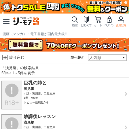
検索
はじめて
カート
ログイン
会員登録
漫画（マンガ）・電子書籍が国内最大級!!
絞り込む
並べ替え:
「浅見馨」の検索結果
5件中 1～5件を表示
巨乳の姉と
浅見馨
小説・実用書、二見文庫
1巻
700pt
レビュー投稿数0件
放課後レッスン
浅見馨
小説・実用書、二見文庫