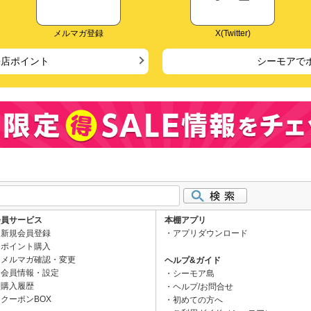
メルマガ登録
X(Twitter)
来店ポイント
シーモアで
会員サービス
本棚アプリ
新規会員登録
アプリダウンロード
ポイント購入
メルマガ確認・変更
ヘルプ&ガイド
会員情報・設定
シーモア島
購入履歴
ヘルプ/お問合せ
クーポンBOX
初めての方へ