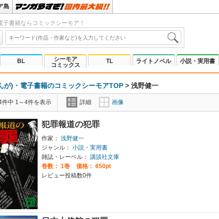
ア島
電子書籍ならコミックシーモア！
シーモア
BL
TL
ライトノベル
小説・実用書
コミックス
んが)・電子書籍のコミックシーモアTOP
>
浅野健一
4件中 1～4件を表示
詳細
画像
犯罪報道の犯罪
作家：
浅野健一
ジャンル：
小説・実用書
雑誌・レーベル：
講談社文庫
巻数：
1巻
価格： 650pt
レビュー投稿数0件