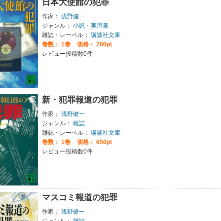
日本大使館の犯罪
作家：
浅野健一
ジャンル：
小説・実用書
雑誌・レーベル：
講談社文庫
巻数：
1巻
価格： 700pt
レビュー投稿数0件
新・犯罪報道の犯罪
作家：
浅野健一
ジャンル：
雑誌
雑誌・レーベル：
講談社文庫
巻数：
1巻
価格： 650pt
レビュー投稿数0件
マスコミ報道の犯罪
作家：
浅野健一