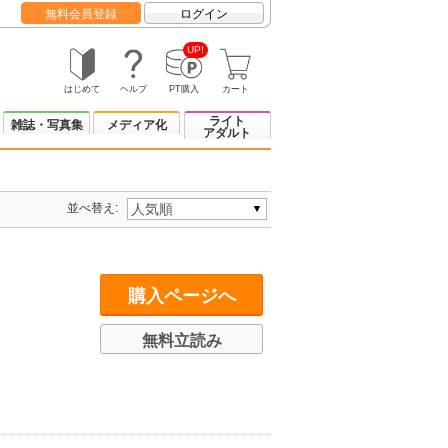
無料会員登録
ログイン
UP!
はじめて
ヘルプ
PT購入
カート
ライト
雑誌・写真集
メディア化
アダルト
並べ替え:
購入ページへ
無料立読み