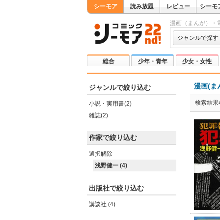
シーモア
読み放題
レビュー
シーモ
漫画（まんが）・
ジャンルで探す
総合
少年・青年
少女・女性
漫画(ま
ジャンルで絞り込む
検索結果
小説・実用書(2)
雑誌(2)
作家で絞り込む
選択解除
浅野健一 (4)
出版社で絞り込む
講談社 (4)