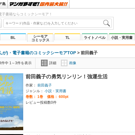
ア島
電子書籍ならコミックシーモア！
シーモア
BL
TL
ライトノベル
小説・実用書
コミックス
んが)・電子書籍のコミックシーモアTOP
>
前田義子
3件中 1～3件を表示
詳細
画像
前田義子の勇気リンリン！強運生活
作家：
前田義子
ジャンル：
小説・実用書
巻数：
1巻
価格： 600pt
レビュー投稿数0件