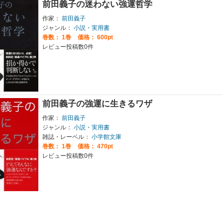
前田義子の迷わない強運哲学
作家：
前田義子
ジャンル：
小説・実用書
巻数：
1巻
価格： 600pt
レビュー投稿数0件
前田義子の強運に生きるワザ
作家：
前田義子
ジャンル：
小説・実用書
雑誌・レーベル：
小学館文庫
巻数：
1巻
価格： 470pt
レビュー投稿数0件