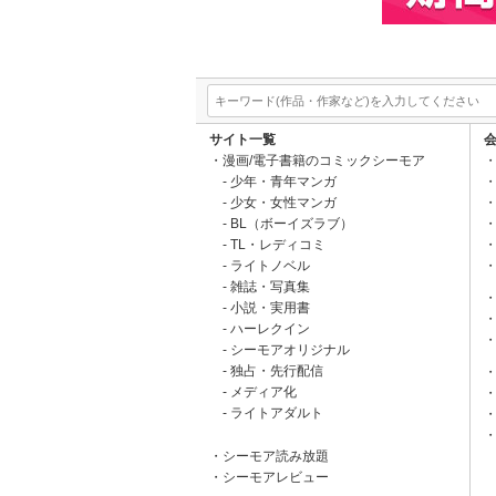
サイト一覧
漫画/電子書籍のコミックシーモア
少年・青年マンガ
少女・女性マンガ
BL（ボーイズラブ）
TL・レディコミ
ライトノベル
雑誌・写真集
小説・実用書
ハーレクイン
シーモアオリジナル
独占・先行配信
メディア化
ライトアダルト
シーモア読み放題
シーモアレビュー