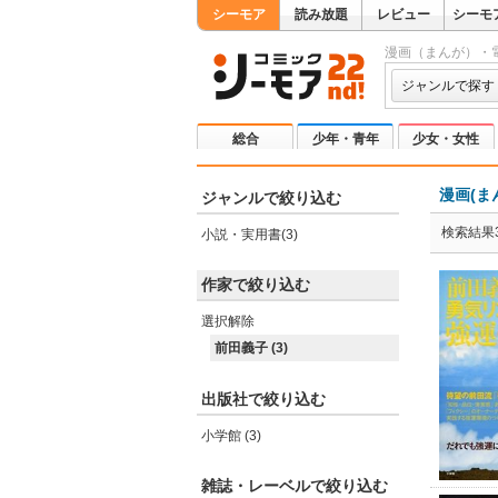
シーモア
読み放題
レビュー
シーモ
漫画（まんが）・
ジャンルで探す
総合
少年・青年
少女・女性
漫画(ま
ジャンルで絞り込む
検索結果
小説・実用書(3)
作家で絞り込む
選択解除
前田義子 (3)
出版社で絞り込む
小学館 (3)
雑誌・レーベルで絞り込む