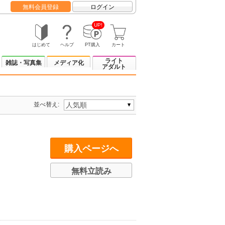
無料会員登録
ログイン
UP!
はじめて
ヘルプ
PT購入
カート
ライト
雑誌・写真集
メディア化
アダルト
並べ替え:
購入ページへ
無料立読み