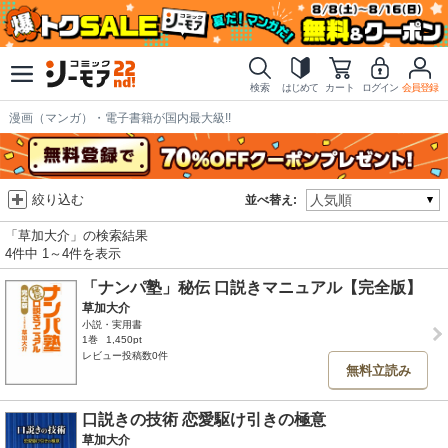
検索
はじめて
カート
ログイン
会員登録
漫画（マンガ）・電子書籍が国内最大級!!
絞り込む
並べ替え:
「草加大介」の検索結果
4件中 1～4件を表示
「ナンパ塾」秘伝 口説きマニュアル【完全版】
草加大介
小説・実用書
1巻
1,450pt
レビュー投稿数0件
無料立読み
口説きの技術 恋愛駆け引きの極意
草加大介