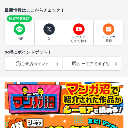
最新情報はここからチェック！
限定特典GET
シーモア
メルマガ
LINE
X
ちゃんねる
登録
お得にポイントゲット！
ご来店ポイント
シーモアでポイ活