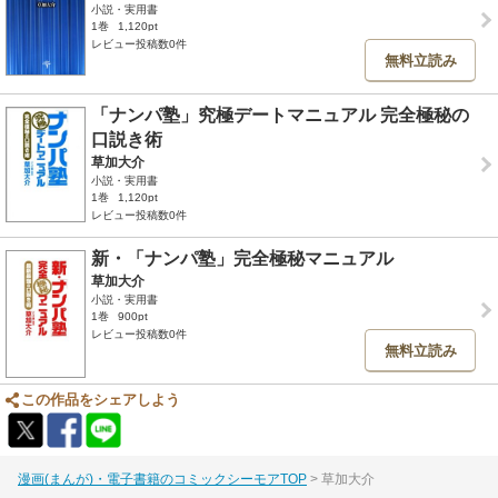
小説・実用書
1巻
1,120pt
レビュー投稿数0件
無料立読み
「ナンパ塾」究極デートマニュアル 完全極秘の
口説き術
草加大介
小説・実用書
1巻
1,120pt
レビュー投稿数0件
新・「ナンパ塾」完全極秘マニュアル
草加大介
小説・実用書
1巻
900pt
レビュー投稿数0件
無料立読み
この作品をシェアしよう
漫画(まんが)・電子書籍のコミックシーモアTOP
草加大介