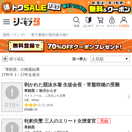
検索
はじめて
カート
ログイン
会員登録
漫画（マンガ）・電子書籍が国内最大級!!
絞り込む
並べ替え:
「草飼晃」の検索結果
17件中 1～17件を表示
剥かれた競泳水着 生徒会長・常盤咲穂の受難
草飼晃
/
秋月からす
ライトノベル、二次元ぷち文庫
1巻
400pt
(3.0)
投稿数1件
牝豹失墜 三人のエリート女捜査官
草飼晃