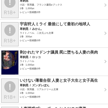
草飼晃
小説・実用書、フランス書院eブックス
1巻
1,000pt
レビュー投稿数0件
宇宙狩人ミライ 最後にして最初の地球人
草飼晃
/
みかん。
ライトノベル、二次元ぷち文庫
1巻
300pt
レビュー投稿数0件
剥かれたマドンナ議員 罠に堕ちる人妻の美肉
草飼晃
/
ロッコ
ライトノベル
1巻
1,000pt
レビュー投稿数0件
いけない薄着合宿 人妻と女子大生と女子高生
草飼晃
/
ズンダレぽん
小説・実用書、リアルドリーム文庫
1巻
1,000pt
レビュー投稿数0件