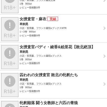
小説・実用書、フランス書院文庫
1巻
900pt
レビュー投稿数0件
女捜査官・麻衣
草飼晃
小説・実用書、フランス書院eブックスNTR
1～2巻
800pt
レビュー投稿数0件
女捜査官バディ・綾香&絵里花【敗北絶頂】
草飼晃
小説・実用書、フランス書院eブックス
1巻
800pt
レビュー投稿数0件
囚われの女捜査官 敗北の牝豹たち
草飼晃
小説・実用書、フランス書院eブックス
1巻
800pt
レビュー投稿数0件
牝豹陥落 闘う女教師と六匹の青狼