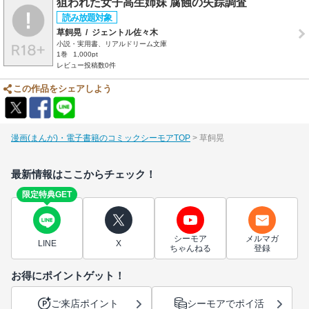
狙われた女子高生姉妹 腐蝕の失踪調査
草飼晃
/
ジェントル佐々木
小説・実用書、リアルドリーム文庫
1巻
1,000pt
レビュー投稿数0件
この作品をシェアしよう
漫画(まんが)・電子書籍のコミックシーモアTOP
草飼晃
最新情報はここからチェック！
限定特典GET
シーモア
メルマガ
LINE
X
ちゃんねる
登録
お得にポイントゲット！
ご来店ポイント
シーモアでポイ活