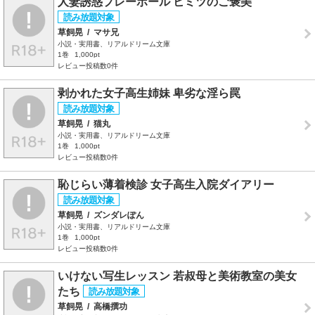
人妻誘惑プレーボール ヒミツのご褒美
草飼晃
/
マサ兄
小説・実用書、リアルドリーム文庫
1巻
1,000pt
レビュー投稿数0件
剥かれた女子高生姉妹 卑劣な淫ら罠
草飼晃
/
猫丸
小説・実用書、リアルドリーム文庫
1巻
1,000pt
レビュー投稿数0件
恥じらい薄着検診 女子高生入院ダイアリー
草飼晃
/
ズンダレぽん
小説・実用書、リアルドリーム文庫
1巻
1,000pt
レビュー投稿数0件
いけない写生レッスン 若叔母と美術教室の美女
たち
草飼晃
/
高橋撰功