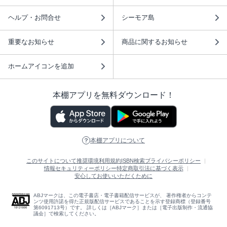
ヘルプ・お問合せ
シーモア島
重要なお知らせ
商品に関するお知らせ
ホームアイコンを追加
本棚アプリを無料ダウンロード！
本棚アプリについて
このサイトについて
推奨環境
利用規約
ISBN検索
プライバシーポリシー
情報セキュリティーポリシー
特定商取引法に基づく表示
安心してお使いいただくために
ABJマークは、この電子書店・電子書籍配信サービスが、 著作権者からコンテ
ンツ使用許諾を得た正規版配信サービスであることを示す登録商標（登録番号
第6091713号）です。 詳しくは［ABJマーク］または［電子出版制作・流通協
議会］で検索してください。