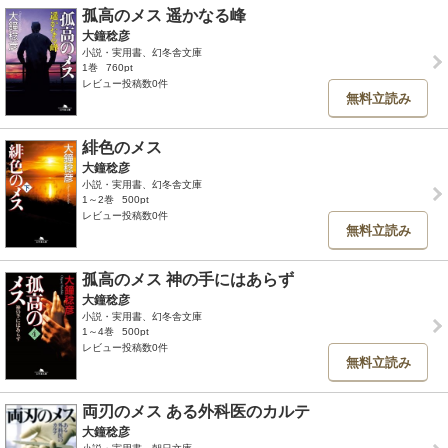
孤高のメス 遥かなる峰
大鐘稔彦
小説・実用書、幻冬舎文庫
1巻
760pt
レビュー投稿数0件
無料立読み
緋色のメス
大鐘稔彦
小説・実用書、幻冬舎文庫
1～2巻
500pt
レビュー投稿数0件
無料立読み
孤高のメス 神の手にはあらず
大鐘稔彦
小説・実用書、幻冬舎文庫
1～4巻
500pt
レビュー投稿数0件
無料立読み
両刃のメス ある外科医のカルテ
大鐘稔彦