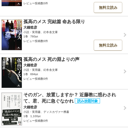
レビュー投稿数0件
無料立読み
孤高のメス 完結篇 命ある限り
大鐘稔彦
小説・実用書、幻冬舎文庫
1巻
760pt
レビュー投稿数0件
無料立読み
孤高のメス 死の淵よりの声
大鐘稔彦
小説・実用書、幻冬舎文庫
1巻
694pt
レビュー投稿数0件
そのガン、放置しますか？ 近藤教に惑わされ
て、君、死に急ぐなかれ
大鐘稔彦
小説・実用書、ディスカヴァー携書
1巻
1,100pt
レビュー投稿数0件