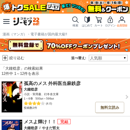
検索
はじめて
カート
ログイン
会員登録
漫画（マンガ）・電子書籍が国内最大級!!
絞り込む
並べ替え:
「大鐘稔彦」の検索結果
12件中 1～12件を表示
孤高のメス 外科医当麻鉄彦
大鐘稔彦
小説・実用書、幻冬舎文庫
1～6巻
500pt～599pt
(4.0)
無料立読み
投稿数2件
メスよ輝け！！
大鐘稔彦
/
やまだ哲太