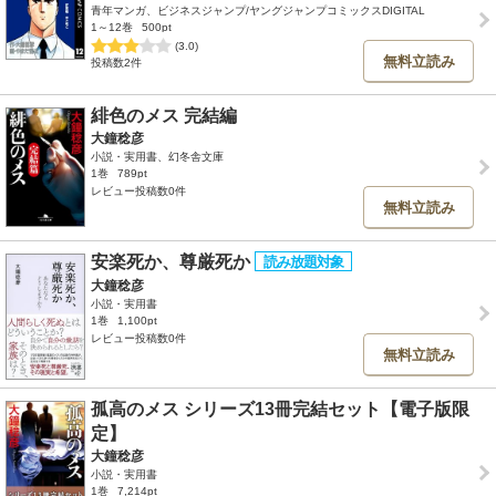
青年マンガ、ビジネスジャンプ/ヤングジャンプコミックスDIGITAL
1～12巻
500pt
(3.0)
無料立読み
投稿数2件
緋色のメス 完結編
大鐘稔彦
小説・実用書、幻冬舎文庫
1巻
789pt
レビュー投稿数0件
無料立読み
安楽死か、尊厳死か
大鐘稔彦
小説・実用書
1巻
1,100pt
レビュー投稿数0件
無料立読み
孤高のメス シリーズ13冊完結セット【電子版限
定】
大鐘稔彦
小説・実用書
1巻
7,214pt