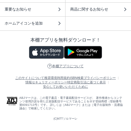
重要なお知らせ
商品に関するお知らせ
ホームアイコンを追加
本棚アプリを無料ダウンロード！
本棚アプリについて
このサイトについて
推奨環境
利用規約
ISBN検索
プライバシーポリシー
情報セキュリティーポリシー
特定商取引法に基づく表示
安心してお使いいただくために
ABJマークは、この電子書店・電子書籍配信サービスが、 著作権者からコンテ
ンツ使用許諾を得た正規版配信サービスであることを示す登録商標（登録番号
第6091713号）です。 詳しくは［ABJマーク］または［電子出版制作・流通協
議会］で検索してください。
(C)NTTソルマーレ