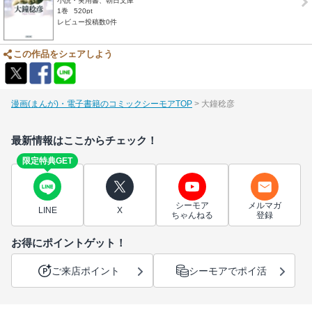
小説・実用書、朝日文庫
1巻
520pt
レビュー投稿数0件
この作品をシェアしよう
漫画(まんが)・電子書籍のコミックシーモアTOP
大鐘稔彦
最新情報はここからチェック！
限定特典GET
シーモア
メルマガ
LINE
X
ちゃんねる
登録
お得にポイントゲット！
ご来店ポイント
シーモアでポイ活