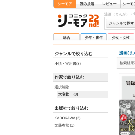
シーモア
読み放題
レビュー
シーモ
漫画（まんが）・
ジャンルで探す
総合
少年・青年
少女・女性
漫画(ま
ジャンルで絞り込む
検索結果
小説・実用書(3)
作家で絞り込む
選択解除
大宅壮一 (3)
出版社で絞り込む
KADOKAWA (2)
文藝春秋 (1)