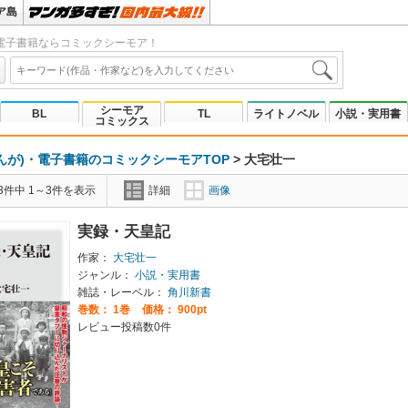
ア島
電子書籍ならコミックシーモア！
シーモア
BL
TL
ライトノベル
小説・実用書
コミックス
んが)・電子書籍のコミックシーモアTOP
>
大宅壮一
3件中 1～3件を表示
詳細
画像
実録・天皇記
作家：
大宅壮一
ジャンル：
小説・実用書
雑誌・レーベル：
角川新書
巻数：
1巻
価格： 900pt
レビュー投稿数0件