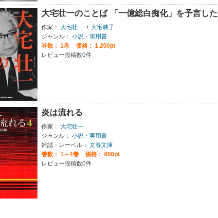
大宅壮一のことば 「一億総白痴化」を予言した
作家：
大宅壮一
/
大宅映子
ジャンル：
小説・実用書
巻数：
1巻
価格： 1,200pt
レビュー投稿数0件
炎は流れる
作家：
大宅壮一
ジャンル：
小説・実用書
雑誌・レーベル：
文春文庫
巻数：
1～4巻
価格： 600pt
レビュー投稿数0件