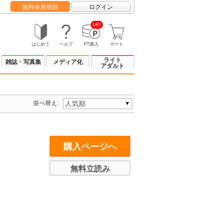
無料会員登録
ログイン
UP!
はじめて
ヘルプ
PT購入
カート
ライト
雑誌・写真集
メディア化
アダルト
並べ替え:
購入ページへ
無料立読み