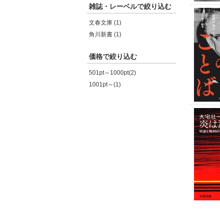
雑誌・レーベルで絞り込む
文春文庫 (1)
角川新書 (1)
価格で絞り込む
501pt～1000pt(2)
1001pt～(1)