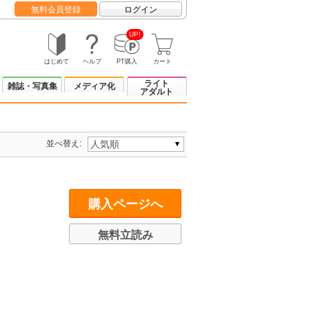
無料会員登録
ログイン
UP!
はじめて
ヘルプ
PT購入
カート
ライト
雑誌・写真集
メディア化
アダルト
並べ替え:
購入ページへ
無料立読み