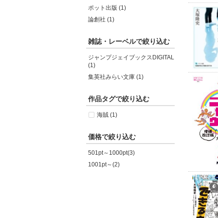
ポット出版 (1)
論創社 (1)
雑誌・レーベルで絞り込む
ジャンプジェイブックスDIGITAL
(1)
集英社みらい文庫 (1)
作品タグで絞り込む
海賊 (1)
価格で絞り込む
501pt～1000pt(3)
1001pt～(2)