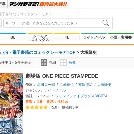
ア島
電子書籍ならコミックシーモア！
シーモア
BL
TL
ライトノベル
小説・実用書
コミックス
んが)・電子書籍のコミックシーモアTOP
>
大塚隆史
5件中 1～5件を表示
詳細
画像
劇場版 ONE PIECE STAMPEDE
作家：
尾田栄一郎
/
浜崎達也
/
冨岡淳広
/
大塚隆史
ジャンル：
ライトノベル
雑誌・レーベル：
ジャンプジェイブックスDIGITAL
巻数：
1巻
価格： 630pt
（5.0） 投稿数3件