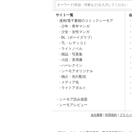
サイト一覧
漫画/電子書籍のコミックシーモア
少年・青年マンガ
少女・女性マンガ
BL（ボーイズラブ）
TL・レディコミ
ライトノベル
雑誌・写真集
小説・実用書
ハーレクイン
シーモアオリジナル
独占・先行配信
メディア化
ライトアダルト
シーモア読み放題
シーモアレビュー
会社概要
|
利用規約
|
プライバ