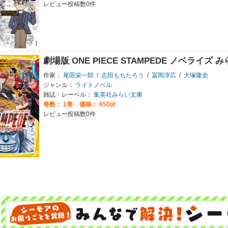
レビュー投稿数0件
劇場版 ONE PIECE STAMPEDE ノベライズ
作家：
尾田栄一郎
/
志田もちたろう
/
冨岡淳広
/
大塚隆史
ジャンル：
ライトノベル
雑誌・レーベル：
集英社みらい文庫
巻数：
1巻
価格： 650pt
レビュー投稿数0件