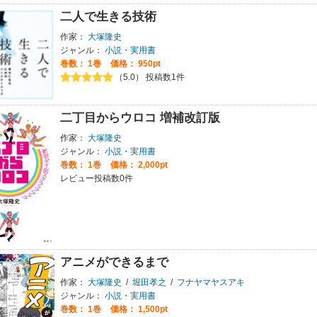
二人で生きる技術
作家：
大塚隆史
ジャンル：
小説・実用書
巻数：
1巻
価格： 950pt
（5.0） 投稿数1件
二丁目からウロコ 増補改訂版
作家：
大塚隆史
ジャンル：
小説・実用書
巻数：
1巻
価格： 2,000pt
レビュー投稿数0件
アニメができるまで
作家：
大塚隆史
/
堀田孝之
/
フナヤマヤスアキ
ジャンル：
小説・実用書
巻数：
1巻
価格： 1,500pt