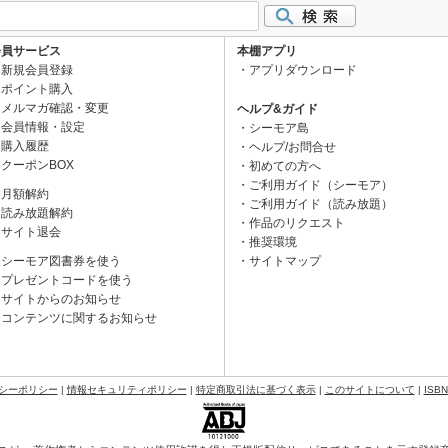
会員サービス
本棚アプリ
新規会員登録
アプリダウンロード
ポイント購入
メルマガ確認・変更
ヘルプ&ガイド
会員情報・設定
シーモア島
購入履歴
ヘルプ/お問合せ
クーポンBOX
初めての方へ
ご利用ガイド（シーモア）
月額解約
ご利用ガイド（読み放題）
読み放題解約
作品のリクエスト
サイト退会
推奨環境
シーモア図書券を使う
サイトマップ
プレゼントコードを使う
サイトからのお知らせ
コンテンツに関するお知らせ
シーポリシー
|
情報セキュリティポリシー
|
特定商取引法に基づく表示
|
このサイトについて
|
ISB