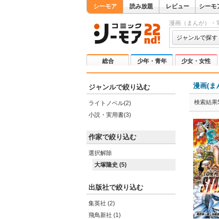
シーモア
読み放題
レビュー
シーモ
漫画（まんが）・
ジャンルで探す
総合
少年・青年
少女・女性
漫画(ま
ジャンルで絞り込む
検索結果
ライトノベル(2)
小説・実用書(3)
作家で絞り込む
選択解除
大塚隆史 (5)
出版社で絞り込む
集英社 (2)
飛鳥新社 (1)