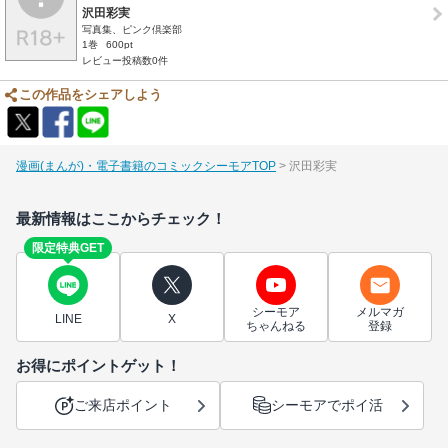
沢田彩実
写真集、ピンク倶楽部
1巻
600pt
レビュー投稿数0件
この作品をシェアしよう
漫画(まんが)・電子書籍のコミックシーモアTOP
沢田彩実
最新情報はここからチェック！
限定特典GET
シーモア
メルマガ
LINE
X
ちゃんねる
登録
お得にポイントゲット！
ご来店ポイント
シーモアでポイ活