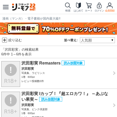
検索
はじめて
カート
ログイン
会員登録
漫画（マンガ）・電子書籍が国内最大級!!
絞り込む
並べ替え:
「沢田彩実」の検索結果
6件中 1～6件を表示
沢田彩実 Remasters
沢田彩実
写真集、ラビリンス
1巻
600pt
レビュー投稿数0件
沢田彩実 Iカップ！『超エロカワ！』 ～あぶな
い果実～
沢田彩実
写真集、ピンク倶楽部
1巻
600pt