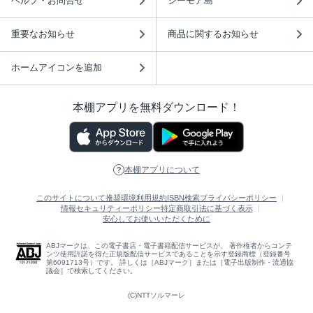
ヘルプ・お問合せ
シーモア島
重要なお知らせ
商品に関するお知らせ
ホームアイコンを追加
本棚アプリを無料ダウンロード！
本棚アプリについて
このサイトについて
推奨環境
利用規約
ISBN検索
プライバシーポリシー
情報セキュリティーポリシー
特定商取引法に基づく表示
安心してお使いいただくために
ABJマークは、この電子書店・電子書籍配信サービスが、 著作権者からコンテ
ンツ使用許諾を得た正規版配信サービスであることを示す登録商標（登録番号
第6091713号）です。 詳しくは［ABJマーク］または［電子出版制作・流通協
議会］で検索してください。
(C)NTTソルマーレ