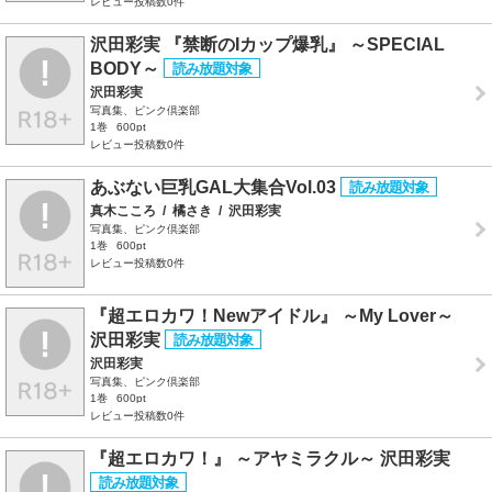
レビュー投稿数0件
沢田彩実 『禁断のIカップ爆乳』 ～SPECIAL
BODY～
沢田彩実
写真集、ピンク倶楽部
1巻
600pt
レビュー投稿数0件
あぶない巨乳GAL大集合Vol.03
真木こころ
/
橘さき
/
沢田彩実
写真集、ピンク倶楽部
1巻
600pt
レビュー投稿数0件
『超エロカワ！Newアイドル』 ～My Lover～
沢田彩実
沢田彩実
写真集、ピンク倶楽部
1巻
600pt
レビュー投稿数0件
『超エロカワ！』 ～アヤミラクル～ 沢田彩実