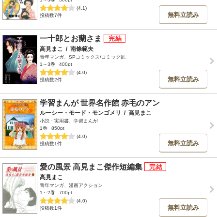
(4.1)
無料立読み
投稿数7件
一十郎とお蘭さま
高見まこ
/
南條範夫
青年マンガ、SPコミックス/コミック乱
1～3巻
400pt
(4.0)
無料立読み
投稿数2件
学習まんが 世界名作館 赤毛のアン
ルーシー・モード・モンゴメリ
/
高見まこ
小説・実用書、学習まんが
1巻
850pt
(4.0)
無料立読み
投稿数1件
愛の風景 高見まこ傑作短編集
高見まこ
青年マンガ、漫画アクション
1～2巻
700pt
(4.0)
無料立読み
投稿数1件