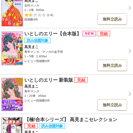
高見まこ
女性マンガ
1～2巻
600pt
(1.8)
無料立読み
投稿数4件
いとしのエリー【合本版】
高見まこ
青年マンガ、マンガの金字塔
1～5巻
1,400pt
レビュー投稿数0件
無料立読み
いとしのエリー 新装版
高見まこ
青年マンガ
1～20巻
350pt
レビュー投稿数0件
無料立読み
【極!合本シリーズ】 高見まこセレクション
高見まこ