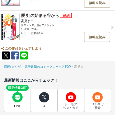
無料立読み
愛 虹の始まる谷から
高見まこ
青年マンガ、漫画アクション
1～2巻
700pt
レビュー投稿数0件
無料立読み
この作品をシェアしよう
漫画(まんが)・電子書籍のコミックシーモアTOP
高見まこ
最新情報はここからチェック！
限定特典GET
シーモア
メルマガ
LINE
X
ちゃんねる
登録