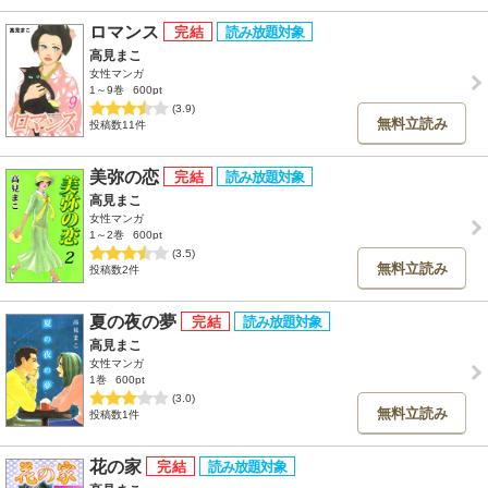
ロマンス
高見まこ
女性マンガ
1～9巻
600pt
(3.9)
無料立読み
投稿数11件
美弥の恋
高見まこ
女性マンガ
1～2巻
600pt
(3.5)
無料立読み
投稿数2件
夏の夜の夢
高見まこ
女性マンガ
1巻
600pt
(3.0)
無料立読み
投稿数1件
花の家