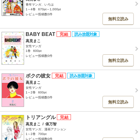
青年マンガ、いろは
1～4巻
670pt～1,000pt
レビュー投稿数0件
無料立読み
BABY BEAT
高見まこ
女性マンガ
1巻
600pt
レビュー投稿数0件
無料立読み
ボクの彼女
高見まこ
女性マンガ
1～2巻
600pt
レビュー投稿数0件
無料立読み
トリアングル
高見まこ
/
俵万智
女性マンガ、漫画アクション
1～2巻
700pt
レビュー投稿数0件