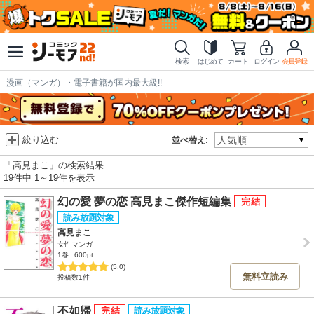
検索
はじめて
カート
ログイン
会員登録
漫画（マンガ）・電子書籍が国内最大級!!
絞り込む
並べ替え:
「高見まこ」の検索結果
19件中 1～19件を表示
幻の愛 夢の恋 高見まこ傑作短編集
高見まこ
女性マンガ
1巻
600pt
(5.0)
無料立読み
投稿数1件
不如帰