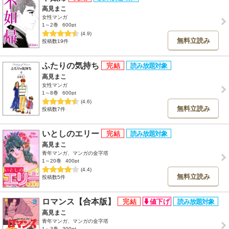
高見まこ
女性マンガ
1～2巻
600pt
(4.9)
無料立読み
投稿数19件
ふたりの気持ち
高見まこ
女性マンガ
1～8巻
600pt
(4.6)
無料立読み
投稿数7件
いとしのエリー
高見まこ
青年マンガ、マンガの金字塔
1～20巻
400pt
(4.4)
無料立読み
投稿数5件
ロマンス【合本版】
高見まこ
青年マンガ、マンガの金字塔
1～3巻
300pt