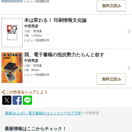
レビュー投稿数0件
無料立読み
本は変わる！ 印刷情報文化論
中西秀彦
小説・実用書
1巻
1,000pt
レビュー投稿数0件
我、電子書籍の抵抗勢力たらんと欲す
中西秀彦
小説・実用書
1巻
800pt
レビュー投稿数0件
無料立読み
この作品をシェアしよう
漫画(まんが)・電子書籍のコミックシーモアTOP
中西秀彦
最新情報はここからチェック！