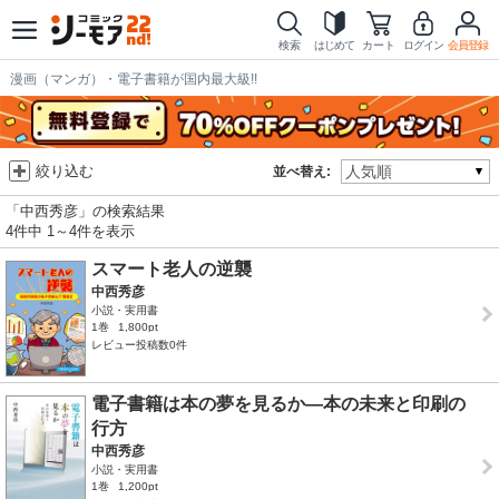
検索
はじめて
カート
ログイン
会員登録
漫画（マンガ）・電子書籍が国内最大級!!
絞り込む
並べ替え:
「中西秀彦」の検索結果
4件中 1～4件を表示
スマート老人の逆襲
中西秀彦
小説・実用書
1巻
1,800pt
レビュー投稿数0件
電子書籍は本の夢を見るか―本の未来と印刷の
行方
中西秀彦
小説・実用書
1巻
1,200pt