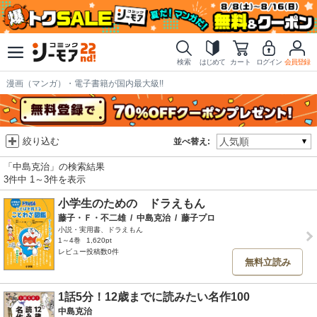
検索
はじめて
カート
ログイン
会員登録
漫画（マンガ）・電子書籍が国内最大級!!
絞り込む
並べ替え:
「中島克治」の検索結果
3件中 1～3件を表示
小学生のための ドラえもん
藤子・Ｆ・不二雄
/
中島克治
/
藤子プロ
小説・実用書、ドラえもん
1～4巻
1,620pt
レビュー投稿数0件
無料立読み
1話5分！12歳までに読みたい名作100
中島克治