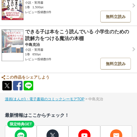
小説・実用書
1巻
1,500pt
レビュー投稿数0件
無料立読み
できる子は本をこう読んでいる 小学生のための
読解力をつける魔法の本棚
中島克治
小説・実用書
1巻
650pt
レビュー投稿数0件
無料立読み
この作品をシェアしよう
漫画(まんが)・電子書籍のコミックシーモアTOP
中島克治
最新情報はここからチェック！
限定特典GET