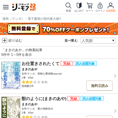
検索
はじめて
カート
ログイン
会員登録
漫画（マンガ）・電子書籍が国内最大級!!
絞り込む
並べ替え:
「まきのあや」の検索結果
5件中 1～5件を表示
お仕置きされたくて
まきのあや
女性マンガ、危険な愛体験special
1巻
40pt
(2.5)
無料立読み
投稿数2件
獣のように(まきのあや)
まきのあや
女性マンガ、愛の体験告白
1巻
40pt
(2.5)