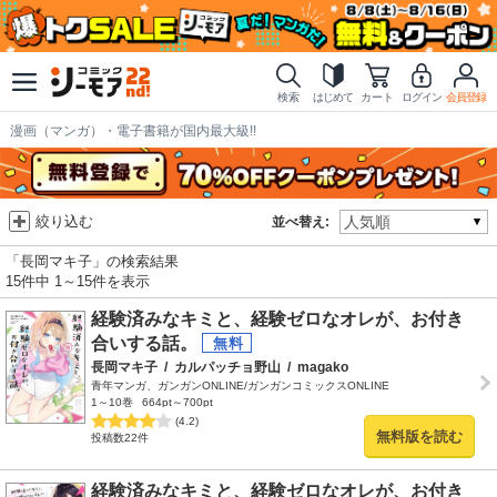
検索
はじめて
カート
ログイン
会員登録
漫画（マンガ）・電子書籍が国内最大級!!
絞り込む
並べ替え:
「長岡マキ子」の検索結果
15件中 1～15件を表示
経験済みなキミと、経験ゼロなオレが、お付き
合いする話。
長岡マキ子
/
カルパッチョ野山
/
magako
青年マンガ、ガンガンONLINE/ガンガンコミックスONLINE
1～10巻
664pt～700pt
(4.2)
無料版を読む
投稿数22件
経験済みなキミと、経験ゼロなオレが、お付き