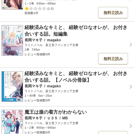
1～2巻
630pt～690pt
(1.0)
無料立読み
投稿数1件
経験済みなキミと、 経験ゼロなオレが、 お付き
合いする話。短編集
長岡マキ子
/
magako
ライトノベル、富士見ファンタジア文庫
1巻
740pt
レビュー投稿数0件
無料立読み
経験済みなキミと、 経験ゼロなオレが、 お付き
合いする話。【ノベル分冊版】
長岡マキ子
/
magako
ライトノベル、富士見ファンタジア文庫
1～40巻
0pt～20pt
レビュー投稿数0件
魔王は服の着方がわからない
長岡マキ子
/
Ｕ３５
/
MB
ライトノベル、富士見ファンタジア文庫
1～2巻
600pt～660pt
レビュー投稿数0件