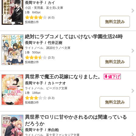
長岡マキ子
/
カイ
小説・実用書、富士見L文庫
1巻
640pt
(4.0)
無料立読み
投稿数1件
絶対にラブコメしてはいけない学園生活24時
長岡マキ子
/
竹井正樹
ライトノベル、講談社ラノベ文庫
1巻
500pt
(3.5)
無料立読み
投稿数2件
異世界で魔王の花嫁になりました。
長岡マキ子
/
カトーナオ
ライトノベル、ビーズログ文庫
1巻
186pt
(3.3)
無料立読み
投稿数3件
異世界でロリに甘やかされるのは間違っている
だろうか
長岡マキ子
/
米白粕
ライトノベル、富士見ファンタジア文庫