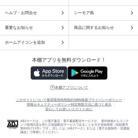
ヘルプ・お問合せ
シーモア島
重要なお知らせ
商品に関するお知らせ
ホームアイコンを追加
本棚アプリを無料ダウンロード！
本棚アプリについて
このサイトについて
推奨環境
利用規約
ISBN検索
プライバシーポリシー
情報セキュリティーポリシー
特定商取引法に基づく表示
安心してお使いいただくために
ABJマークは、この電子書店・電子書籍配信サービスが、 著作権者からコンテ
ンツ使用許諾を得た正規版配信サービスであることを示す登録商標（登録番号
第6091713号）です。 詳しくは［ABJマーク］または［電子出版制作・流通協
議会］で検索してください。