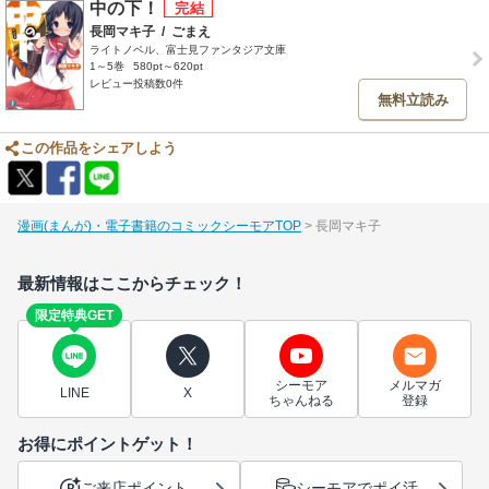
中の下！
長岡マキ子
/
ごまえ
ライトノベル、富士見ファンタジア文庫
1～5巻
580pt～620pt
レビュー投稿数0件
無料立読み
この作品をシェアしよう
漫画(まんが)・電子書籍のコミックシーモアTOP
長岡マキ子
最新情報はここからチェック！
限定特典GET
シーモア
メルマガ
LINE
X
ちゃんねる
登録
お得にポイントゲット！
ご来店ポイント
シーモアでポイ活