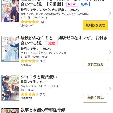
合いする話。【分冊版】
長岡マキ子
/
カルパッチョ野山
/
magako
青年マンガ、ガンガンONLINE/ガンガンコミックスONLINE
1～51巻
120pt～250pt
(4.6)
無料版を読む
投稿数11件
経験済みなキミと、 経験ゼロなオレが、 お付き
合いする話。
長岡マキ子
/
magako
ライトノベル、富士見ファンタジア文庫
1～10巻
680pt～760pt
(4.3)
無料立読み
投稿数12件
ショコラと魔法使い
長岡マキ子
/
めろ
ライトノベル、角川ビーンズ文庫
1巻
600pt
(4.0)
無料立読み
投稿数2件
執事と令嬢の帝都怪奇録