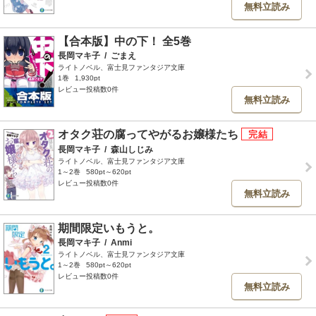
無料立読み
【合本版】中の下！ 全5巻
長岡マキ子
/
ごまえ
ライトノベル、富士見ファンタジア文庫
1巻
1,930pt
レビュー投稿数0件
無料立読み
オタク荘の腐ってやがるお嬢様たち
長岡マキ子
/
森山しじみ
ライトノベル、富士見ファンタジア文庫
1～2巻
580pt～620pt
レビュー投稿数0件
無料立読み
期間限定いもうと。
長岡マキ子
/
Anmi
ライトノベル、富士見ファンタジア文庫
1～2巻
580pt～620pt
レビュー投稿数0件
無料立読み