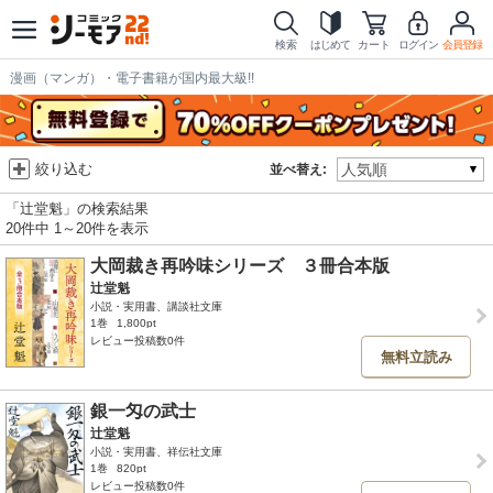
検索
はじめて
カート
ログイン
会員登録
漫画（マンガ）・電子書籍が国内最大級!!
絞り込む
並べ替え:
「辻堂魁」の検索結果
20件中 1～20件を表示
大岡裁き再吟味シリーズ ３冊合本版
辻堂魁
小説・実用書、講談社文庫
1巻
1,800pt
レビュー投稿数0件
無料立読み
銀一匁の武士
辻堂魁
小説・実用書、祥伝社文庫
1巻
820pt
レビュー投稿数0件