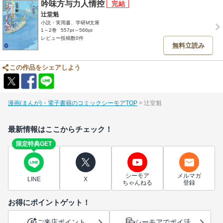
吟味方与力人情控
辻堂魁
小説・実用書、学研M文庫
1～2巻
557pt～566pt
レビュー投稿数0件
無料立読み
この作品をシェアしよう
漫画(まんが)・電子書籍のコミックシーモアTOP
辻堂魁
最新情報はここからチェック！
限定特典GET
シーモア
メルマガ
LINE
X
ちゃんねる
登録
お得にポイントゲット！
ご来店ポイント
シーモアでポイ活