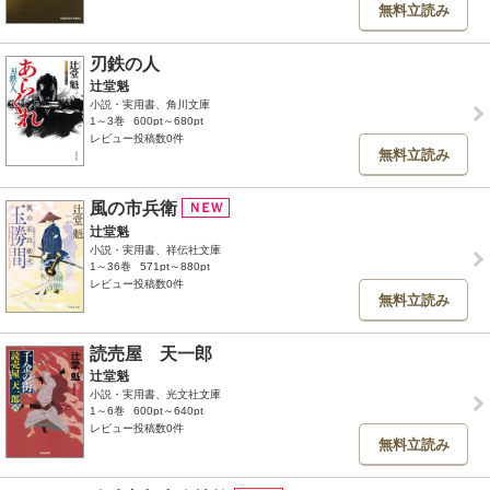
無料立読み
刃鉄の人
辻堂魁
小説・実用書、角川文庫
1～3巻
600pt～680pt
レビュー投稿数0件
無料立読み
風の市兵衛
辻堂魁
小説・実用書、祥伝社文庫
1～36巻
571pt～880pt
レビュー投稿数0件
無料立読み
読売屋 天一郎
辻堂魁
小説・実用書、光文社文庫
1～6巻
600pt～640pt
レビュー投稿数0件
無料立読み