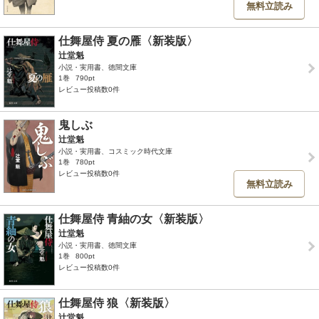
無料立読み
仕舞屋侍 夏の雁〈新装版〉
辻堂魁
小説・実用書、徳間文庫
1巻
790pt
レビュー投稿数0件
鬼しぶ
辻堂魁
小説・実用書、コスミック時代文庫
1巻
780pt
レビュー投稿数0件
無料立読み
仕舞屋侍 青紬の女〈新装版〉
辻堂魁
小説・実用書、徳間文庫
1巻
800pt
レビュー投稿数0件
仕舞屋侍 狼〈新装版〉
辻堂魁