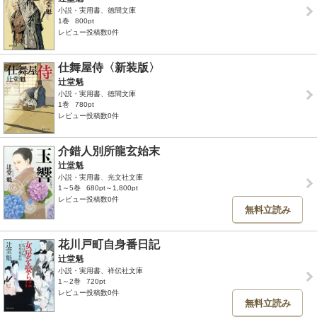
小説・実用書、徳間文庫
1巻
800pt
レビュー投稿数0件
仕舞屋侍〈新装版〉
辻堂魁
小説・実用書、徳間文庫
1巻
780pt
レビュー投稿数0件
介錯人別所龍玄始末
辻堂魁
小説・実用書、光文社文庫
1～5巻
680pt～1,800pt
レビュー投稿数0件
無料立読み
花川戸町自身番日記
辻堂魁
小説・実用書、祥伝社文庫
1～2巻
720pt
レビュー投稿数0件
無料立読み