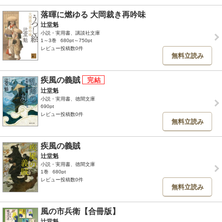
落暉に燃ゆる 大岡裁き再吟味
辻堂魁
小説・実用書、講談社文庫
1～3巻
680pt～750pt
レビュー投稿数0件
無料立読み
疾風の義賊
辻堂魁
小説・実用書、徳間文庫
690pt
レビュー投稿数0件
無料立読み
疾風の義賊
辻堂魁
小説・実用書、徳間文庫
1巻
680pt
レビュー投稿数0件
無料立読み
風の市兵衛【合冊版】
辻堂魁