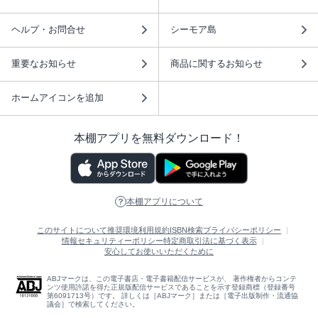
ヘルプ・お問合せ
シーモア島
重要なお知らせ
商品に関するお知らせ
ホームアイコンを追加
本棚アプリを無料ダウンロード！
本棚アプリについて
このサイトについて
推奨環境
利用規約
ISBN検索
プライバシーポリシー
情報セキュリティーポリシー
特定商取引法に基づく表示
安心してお使いいただくために
ABJマークは、この電子書店・電子書籍配信サービスが、 著作権者からコンテ
ンツ使用許諾を得た正規版配信サービスであることを示す登録商標（登録番号
第6091713号）です。 詳しくは［ABJマーク］または［電子出版制作・流通協
議会］で検索してください。