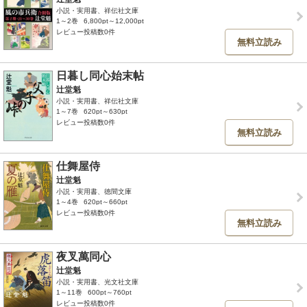
小説・実用書、祥伝社文庫
1～2巻
6,800pt～12,000pt
レビュー投稿数0件
無料立読み
日暮し同心始末帖
辻堂魁
小説・実用書、祥伝社文庫
1～7巻
620pt～630pt
レビュー投稿数0件
無料立読み
仕舞屋侍
辻堂魁
小説・実用書、徳間文庫
1～4巻
620pt～660pt
レビュー投稿数0件
無料立読み
夜叉萬同心
辻堂魁
小説・実用書、光文社文庫
1～11巻
600pt～760pt
レビュー投稿数0件