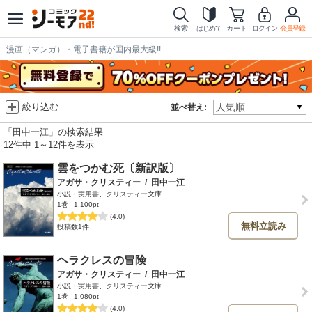
検索
はじめて
カート
ログイン
会員登録
漫画（マンガ）・電子書籍が国内最大級!!
絞り込む
並べ替え:
「田中一江」の検索結果
12件中 1～12件を表示
雲をつかむ死〔新訳版〕
アガサ・クリスティー
/
田中一江
小説・実用書、クリスティー文庫
1巻
1,100pt
(4.0)
無料立読み
投稿数1件
ヘラクレスの冒険
アガサ・クリスティー
/
田中一江
小説・実用書、クリスティー文庫
1巻
1,080pt
(4.0)