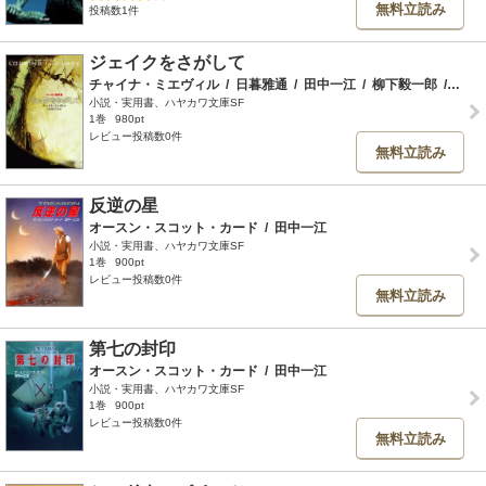
無料立読み
投稿数1件
ジェイクをさがして
チャイナ・ミエヴィル
/
日暮雅通
/
田中一江
/
柳下毅一郎
/
市田
小説・実用書、ハヤカワ文庫SF
1巻
980pt
レビュー投稿数0件
無料立読み
反逆の星
オースン・スコット・カード
/
田中一江
小説・実用書、ハヤカワ文庫SF
1巻
900pt
レビュー投稿数0件
無料立読み
第七の封印
オースン・スコット・カード
/
田中一江
小説・実用書、ハヤカワ文庫SF
1巻
900pt
レビュー投稿数0件
無料立読み