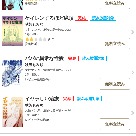
無料立読み
投稿数3件
ケイレンするほど絶頂
秋芳もみぢ
女性マンガ、危険な愛体験special
1巻
40pt
(2.3)
無料立読み
投稿数3件
パパの異常な性愛
秋芳もみぢ
女性マンガ、危険な愛体験special
1巻
80pt
レビュー投稿数0件
無料立読み
イヤラしい治療
秋芳もみぢ
女性マンガ、危険な愛体験special
1巻
40pt
レビュー投稿数0件
無料立読み