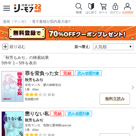
検索
はじめて
カート
ログイン
会員登録
漫画（マンガ）・電子書籍が国内最大級!!
絞り込む
並べ替え:
「秋芳もみぢ」の検索結果
5件中 1～5件を表示
罪を背負った女
秋芳もみぢ
女性マンガ、愛の体験告白
1巻
40pt
(3.3)
無料立読み
投稿数3件
懲りない私
秋芳もみぢ
女性マンガ、危険な愛体験special
1巻
40pt
(3.0)