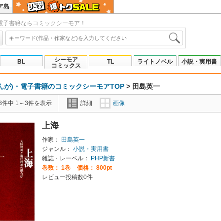
ア島
電子書籍ならコミックシーモア！
シーモア
BL
TL
ライトノベル
小説・実用書
コミックス
んが)・電子書籍のコミックシーモアTOP
>
田島英一
3件中 1～3件を表示
詳細
画像
上海
作家：
田島英一
ジャンル：
小説・実用書
雑誌・レーベル：
PHP新書
巻数：
1巻
価格： 800pt
レビュー投稿数0件