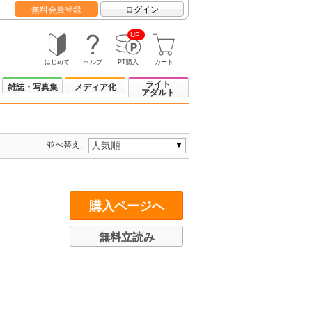
無料会員登録
ログイン
UP!
はじめて
ヘルプ
PT購入
カート
ライト
雑誌・写真集
メディア化
アダルト
並べ替え:
購入ページへ
無料立読み