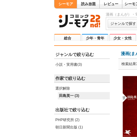
シーモア
読み放題
レビュー
シーモ
漫画（まんが）・
ジャンルで探す
総合
少年・青年
少女・女性
漫画(ま
ジャンルで絞り込む
検索結果
小説・実用書(3)
作家で絞り込む
選択解除
田島英一 (3)
出版社で絞り込む
PHP研究所 (2)
朝日新聞出版 (1)