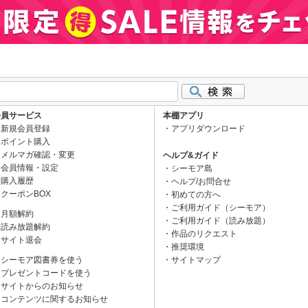
会員サービス
本棚アプリ
新規会員登録
アプリダウンロード
ポイント購入
メルマガ確認・変更
ヘルプ&ガイド
会員情報・設定
シーモア島
購入履歴
ヘルプ/お問合せ
クーポンBOX
初めての方へ
ご利用ガイド（シーモア）
月額解約
ご利用ガイド（読み放題）
読み放題解約
作品のリクエスト
サイト退会
推奨環境
シーモア図書券を使う
サイトマップ
プレゼントコードを使う
サイトからのお知らせ
コンテンツに関するお知らせ