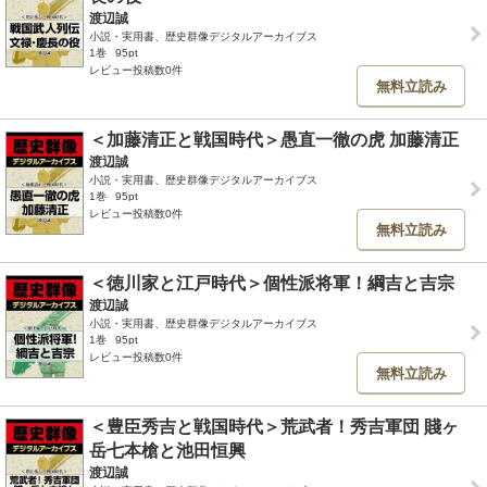
渡辺誠
小説・実用書、歴史群像デジタルアーカイブス
1巻
95pt
レビュー投稿数0件
無料立読み
＜加藤清正と戦国時代＞愚直一徹の虎 加藤清正
渡辺誠
小説・実用書、歴史群像デジタルアーカイブス
1巻
95pt
レビュー投稿数0件
無料立読み
＜徳川家と江戸時代＞個性派将軍！綱吉と吉宗
渡辺誠
小説・実用書、歴史群像デジタルアーカイブス
1巻
95pt
レビュー投稿数0件
無料立読み
＜豊臣秀吉と戦国時代＞荒武者！秀吉軍団 賤ヶ
岳七本槍と池田恒興
渡辺誠