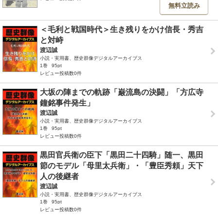
無料立読み
＜毛利と戦国時代＞生き残りをかけ信長・秀吉
と対峙
渡辺誠
小説・実用書、歴史群像デジタルアーカイブス
1巻
95pt
レビュー投稿数0件
大坂の陣までの軌跡「巌流島の決闘」「方広寺
鐘銘事件発生」
渡辺誠
小説・実用書、歴史群像デジタルアーカイブス
1巻
95pt
レビュー投稿数0件
黒田官兵衛の臣下「黒田二十四騎」随一、黒田
節のモデル「母里太兵衛」・「豊臣秀頼」天下
人の後継者
渡辺誠
小説・実用書、歴史群像デジタルアーカイブス
1巻
95pt
レビュー投稿数0件