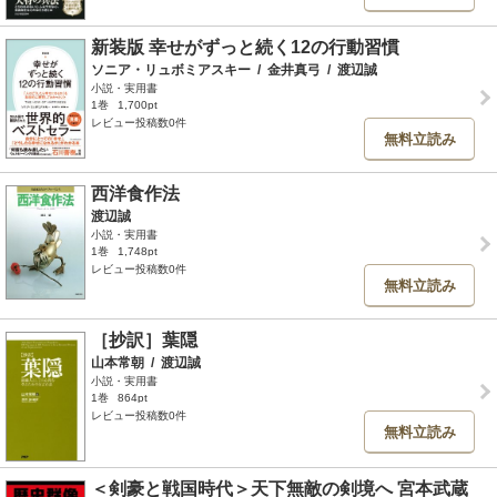
新装版 幸せがずっと続く12の行動習慣
ソニア・リュボミアスキー
/
金井真弓
/
渡辺誠
小説・実用書
1巻
1,700pt
レビュー投稿数0件
無料立読み
西洋食作法
渡辺誠
小説・実用書
1巻
1,748pt
レビュー投稿数0件
無料立読み
［抄訳］葉隠
山本常朝
/
渡辺誠
小説・実用書
1巻
864pt
レビュー投稿数0件
無料立読み
＜剣豪と戦国時代＞天下無敵の剣境へ 宮本武蔵