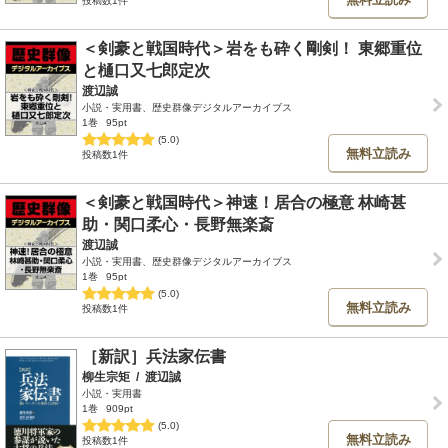
投稿数1件
＜剣豪と戦国時代＞岩をも砕く剛剣！ 東郷重位
と樋口又七郎定次
渡辺誠
小説・実用書、歴史群像デジタルアーカイブス
1巻
95pt
(5.0)
無料立読み
投稿数1件
＜剣豪と戦国時代＞神速！居合の極意 林崎甚
助・関口柔心・長野無楽斎
渡辺誠
小説・実用書、歴史群像デジタルアーカイブス
1巻
95pt
(5.0)
無料立読み
投稿数1件
［新訳］兵法家伝書
柳生宗矩
/
渡辺誠
小説・実用書
1巻
909pt
(5.0)
無料立読み
投稿数1件