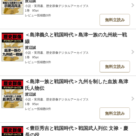
渡辺誠
小説・実用書、歴史群像デジタルアーカイブス
1巻
95pt
レビュー投稿数0件
無料立読み
＜島津義久と戦国時代＞島津一族の九州統一戦
線
渡辺誠
小説・実用書、歴史群像デジタルアーカイブス
1巻
95pt
レビュー投稿数0件
無料立読み
＜島津一族と戦国時代＞九州を制した血族 島津
氏人物伝
渡辺誠
小説・実用書、歴史群像デジタルアーカイブス
1巻
95pt
レビュー投稿数0件
無料立読み
＜豊臣秀吉と戦国時代＞戦国武人列伝 文禄・慶
長の役