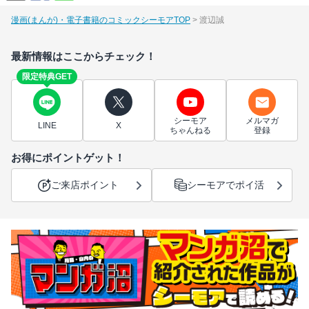
漫画(まんが)・電子書籍のコミックシーモアTOP
渡辺誠
最新情報はここからチェック！
限定特典GET
シーモア
メルマガ
LINE
X
ちゃんねる
登録
お得にポイントゲット！
ご来店ポイント
シーモアでポイ活