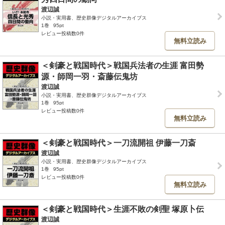
渡辺誠
小説・実用書、歴史群像デジタルアーカイブス
1巻
95pt
レビュー投稿数0件
無料立読み
＜剣豪と戦国時代＞戦国兵法者の生涯 富田勢
源・師岡一羽・斎藤伝鬼坊
渡辺誠
小説・実用書、歴史群像デジタルアーカイブス
1巻
95pt
レビュー投稿数0件
無料立読み
＜剣豪と戦国時代＞一刀流開祖 伊藤一刀斎
渡辺誠
小説・実用書、歴史群像デジタルアーカイブス
1巻
95pt
レビュー投稿数0件
無料立読み
＜剣豪と戦国時代＞生涯不敗の剣聖 塚原卜伝
渡辺誠