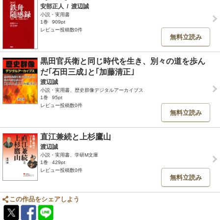
安部正人
/
渡辺誠
小説・実用書
1巻
909pt
レビュー投稿数0件
無料立読み
黒田官兵衛と同じ時代を生き、別々の道を歩ん
だ｢石田三成｣と｢加藤清正｣
渡辺誠
小説・実用書、歴史群像デジタルアーカイブス
1巻
95pt
レビュー投稿数0件
無料立読み
直江兼続と上杉鷹山
渡辺誠
小説・実用書、学研M文庫
1巻
429pt
レビュー投稿数0件
無料立読み
この作品をシェアしよう