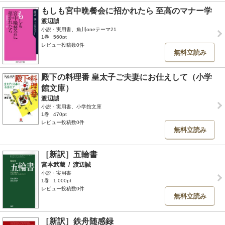
もしも宮中晩餐会に招かれたら 至高のマナー学
渡辺誠
小説・実用書、角川oneテーマ21
1巻
560pt
レビュー投稿数0件
無料立読み
殿下の料理番 皇太子ご夫妻にお仕えして（小学
館文庫）
渡辺誠
小説・実用書、小学館文庫
1巻
470pt
レビュー投稿数0件
無料立読み
［新訳］五輪書
宮本武蔵
/
渡辺誠
小説・実用書
1巻
1,000pt
レビュー投稿数0件
無料立読み
［新訳］鉄舟随感録