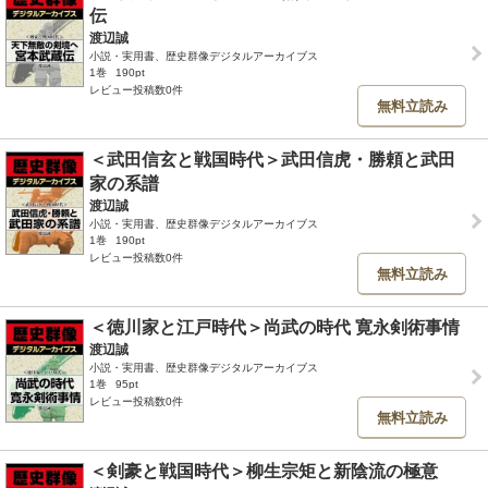
伝
渡辺誠
小説・実用書、歴史群像デジタルアーカイブス
1巻
190pt
レビュー投稿数0件
無料立読み
＜武田信玄と戦国時代＞武田信虎・勝頼と武田
家の系譜
渡辺誠
小説・実用書、歴史群像デジタルアーカイブス
1巻
190pt
レビュー投稿数0件
無料立読み
＜徳川家と江戸時代＞尚武の時代 寛永剣術事情
渡辺誠
小説・実用書、歴史群像デジタルアーカイブス
1巻
95pt
レビュー投稿数0件
無料立読み
＜剣豪と戦国時代＞柳生宗矩と新陰流の極意