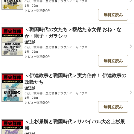
小説・実用書、歴史群像デジタルアーカイブス
1巻
95pt
レビュー投稿数0件
無料立読み
＜戦国時代の女たち＞毅然たる女傑 おね・な
か・龍子・ガラシャ
渡辺誠
小説・実用書、歴史群像デジタルアーカイブス
1巻
95pt
レビュー投稿数0件
無料立読み
＜伊達政宗と戦国時代＞実力伯仲！ 伊達政宗の
政敵たち
渡辺誠
小説・実用書、歴史群像デジタルアーカイブス
1巻
95pt
レビュー投稿数0件
無料立読み
＜上杉景勝と戦国時代＞サバイバル大名上杉景
勝