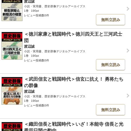
渡辺誠
小説・実用書、歴史群像デジタルアーカイブス
1巻
190pt
レビュー投稿数0件
無料立読み
＜徳川家康と戦国時代＞徳川四天王と三河武士
団
渡辺誠
小説・実用書、歴史群像デジタルアーカイブス
1巻
190pt
レビュー投稿数0件
無料立読み
＜武田信玄と戦国時代＞信玄に抗え！ 勇将たち
の群像
渡辺誠
小説・実用書、歴史群像デジタルアーカイブス
1巻
190pt
レビュー投稿数0件
無料立読み
＜織田信長と戦国時代＞いざ！本能寺 信長と光
秀四日間の動向