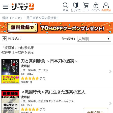
検索
はじめて
カート
ログイン
会員登録
漫画（マンガ）・電子書籍が国内最大級!!
絞り込む
並べ替え:
「渡辺誠」の検索結果
42件中 1～42件を表示
刀と真剣勝負 ～日本刀の虚実～
渡辺誠
小説・実用書、ワニ文庫
1巻
704pt
(5.0)
投稿数1件
＜戦国時代＞武に生きた孤高の五人
渡辺誠
小説・実用書、歴史群像デジタルアーカイブス
1巻
95pt
(5.0)
無料立読み