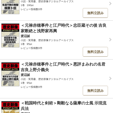
小説・実用書、歴史群像デジタルアーカイブス
1巻
190pt
レビュー投稿数0件
無料立読み
＜元禄赤穂事件と江戸時代＞忠臣蔵その後 吉良
家断絶と浅野家再興
渡辺誠
小説・実用書、歴史群像デジタルアーカイブス
1巻
95pt
レビュー投稿数0件
無料立読み
＜元禄赤穂事件と江戸時代＞悪評まみれの名君
吉良上野介義央
渡辺誠
小説・実用書、歴史群像デジタルアーカイブス
1巻
95pt
レビュー投稿数0件
無料立読み
＜戦国時代と剣術＞剛毅なる薩摩の士風 示現流
兵法