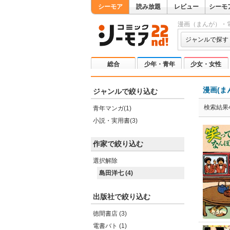
シーモア
読み放題
レビュー
シーモ
漫画（まんが）・
ジャンルで探す
総合
少年・青年
少女・女性
漫画(ま
ジャンルで絞り込む
検索結果
青年マンガ(1)
小説・実用書(3)
作家で絞り込む
選択解除
島田洋七 (4)
出版社で絞り込む
徳間書店 (3)
電書バト (1)