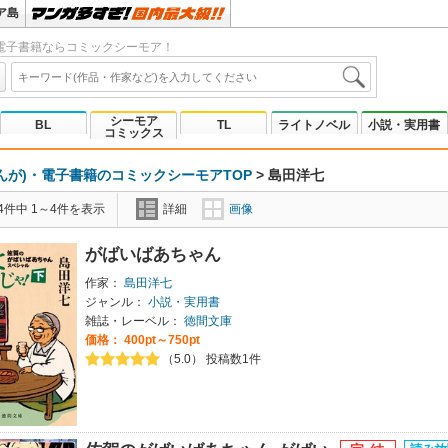
ア島
電子書籍ならコミックシーモア！
シーモア
BL
TL
ライトノベル
小説・実用書
コミックス
んが)・電子書籍のコミックシーモアTOP
>
島田洋七
4件中 1～4件を表示
詳細
画像
がばいばあちゃん
作家：
島田洋七
ジャンル：
小説・実用書
雑誌・レーベル：
徳間文庫
価格： 400pt～750pt
（5.0） 投稿数1件