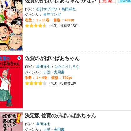
佐賀のがばいばあちゃん-がばい-
作家：
石川サブロウ
/
島田洋七
ジャンル：
青年マンガ
巻数：
1～11巻
価格： 400pt
（4.5） 投稿数13件
佐賀のがばいばあちゃん
作家：
島田洋七
/
はたこうしろう
ジャンル：
小説・実用書
巻数：
1～4巻
価格： 760pt
（4.0） 投稿数1件
決定版 佐賀のがばいばあちゃん
作家：
島田洋七
ジャンル：
小説・実用書