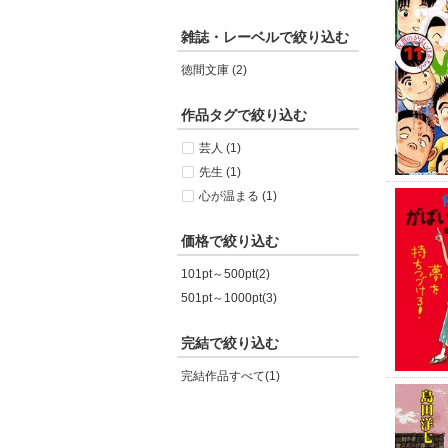
雑誌・レーベルで絞り込む
徳間文庫 (2)
作品タグで絞り込む
芸人 (1)
先生 (1)
心が温まる (1)
価格で絞り込む
101pt～500pt(2)
501pt～1000pt(3)
完結で絞り込む
完結作品すべて(1)