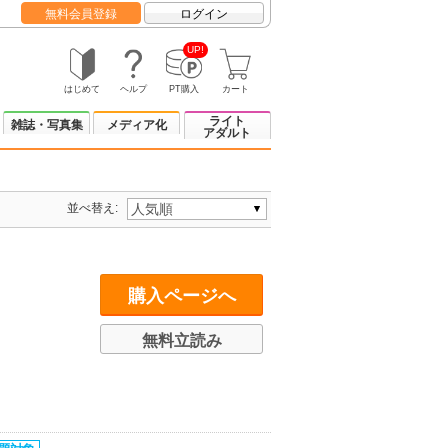
無料会員登録
ログイン
UP!
はじめて
ヘルプ
PT購入
カート
ライト
雑誌・写真集
メディア化
アダルト
並べ替え:
購入ページへ
無料立読み