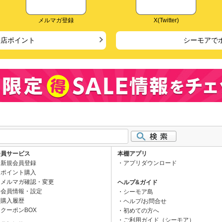
メルマガ登録
X(Twitter)
来店ポイント
シーモアで
会員サービス
本棚アプリ
新規会員登録
アプリダウンロード
ポイント購入
メルマガ確認・変更
ヘルプ&ガイド
会員情報・設定
シーモア島
購入履歴
ヘルプ/お問合せ
クーポンBOX
初めての方へ
ご利用ガイド（シーモア）